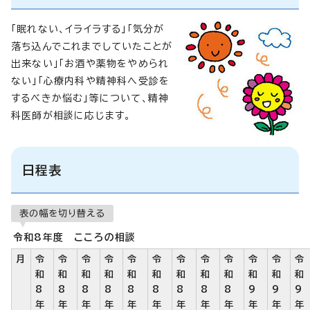
「眠れない、イライラする」「気分が
落ち込んでこれまでしていたことが
出来ない」「お酒や薬物をやめられ
ない」「心療内科や精神科へ受診を
するべきか悩む」等について、精神
科医師が相談に応じます。
日程表
表の幅を切り替える
令和8年度 こころの相談
月
令
令
令
令
令
令
令
令
令
令
令
令
和
和
和
和
和
和
和
和
和
和
和
和
8
8
8
8
8
8
8
8
8
9
9
9
年
年
年
年
年
年
年
年
年
年
年
年