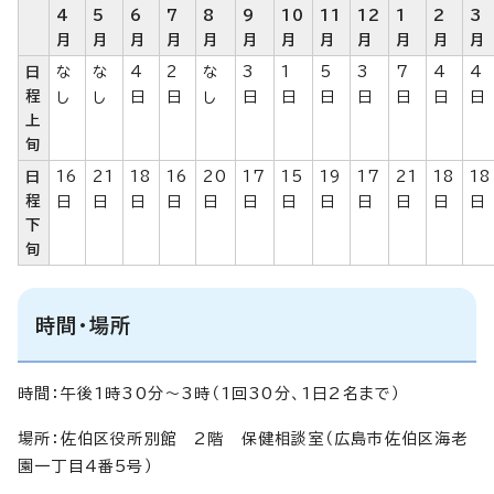
4
5
6
7
8
9
10
11
12
1
2
3
月
月
月
月
月
月
月
月
月
月
月
月
日
な
な
4
2
な
3
1
5
3
7
4
4
程
し
し
日
日
し
日
日
日
日
日
日
日
上
旬
日
16
21
18
16
20
17
15
19
17
21
18
18
程
日
日
日
日
日
日
日
日
日
日
日
日
下
旬
時間・場所
時間：午後1時30分～3時（1回30分、1日2名まで）
場所：佐伯区役所別館 2階 保健相談室（広島市佐伯区海老
園一丁目4番5号）