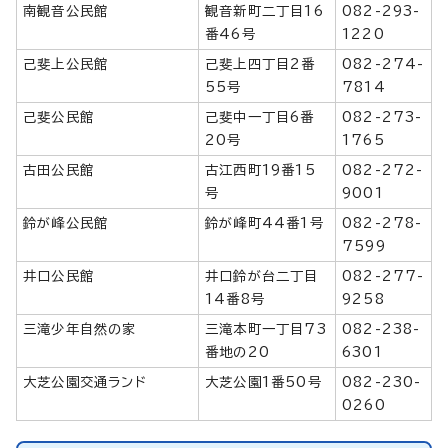
南観音公民館
観音新町二丁目16
082-293-
番46号
1220
己斐上公民館
己斐上四丁目2番
082-274-
55号
7814
己斐公民館
己斐中一丁目6番
082-273-
20号
1765
古田公民館
古江西町19番15
082-272-
号
9001
鈴が峰公民館
鈴が峰町44番1号
082-278-
7599
井口公民館
井口鈴が台二丁目
082-277-
14番8号
9258
三滝少年自然の家
三滝本町一丁目73
082-238-
番地の20
6301
大芝公園交通ランド
大芝公園1番50号
082-230-
0260