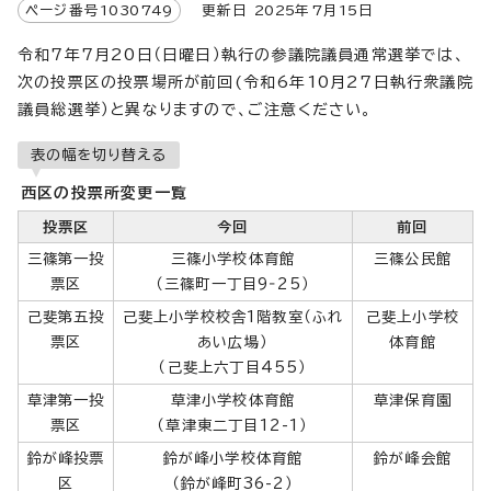
ページ番号
1030749
更新日
2025
年7月
15
日
令和7年7月20日（日曜日）執行の参議院議員通常選挙では、
次の投票区の投票場所が前回(令和6年10月27日執行衆議院
議員総選挙）と異なりますので、ご注意ください。
表の幅を切り替える
西区の投票所変更一覧
投票区
今回
前回
三篠第一投
三篠小学校体育館
三篠公民館
票区
（三篠町一丁目9‐25）
己斐第五投
己斐上小学校校舎1階教室（ふれ
己斐上小学校
票区
あい広場）
体育館
（己斐上六丁目455）
草津第一投
草津小学校体育館
草津保育園
票区
（草津東二丁目12-1）
鈴が峰投票
鈴が峰小学校体育館
鈴が峰会館
区
（鈴が峰町36-2）