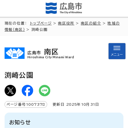
現在の位置：
トップページ
>
南区役所
>
南区の紹介
>
地域の
情報（南区）
> 渕崎公園
南区
広島市
メニュー
Hiroshima City Minami Ward
渕崎公園
ページ番号
1007378
更新日
2025
年
10
月
31
日
お知らせ