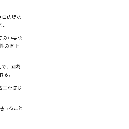
南口広場の
る。
ての重要な
遊性の向上
とで、国際
れる。
富士をはじ
感じること