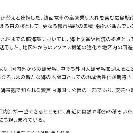
建替えと連携した、路面電車の高架乗り入れを含む広島駅
支える東の核として、更なる都市機能の集積・強化が進んでい
地区までの臨海部においては、海上交通や物流の拠点とし
を活用した、地区外からのアクセス機能の強化や地区内の回
より、国内外からの観光客、中でも外国人観光客を迎えるこ
市ひろしまの新たな海の玄関口としての地域活性化が期待さ
島海景観で知られる瀬戸内海国立公園の一部であり、安芸小
戸内海が一望できるとともに、身近に自然や季節の移ろいを
にも親しまれている。