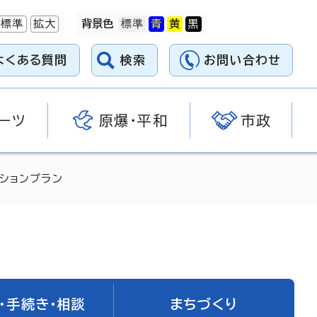
標準
拡大
背景色
よくある質問
検索
お問い合わせ
ーツ
原爆・平和
市政
ションプラン
・手続き・相談
まちづくり