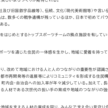
美しいまちづくりが期待される。
社及び旧国鉄宇品線等）、伝統、文化（現代美術館等）や言い
島は、数多くの戦争遺構が残っているほか、日本で初めてバウ
ある。
をはじめとするトップスポーツチームの拠点施設を有してい
ポーツを通じた住民の一体感を生かし、地域に愛着を持っ
おり、改めて地域における人と人のつながりの重要性が認識
や都市再開発等の進展等によりコミュニティを形成する住民
、町内会・自治会への加入率が年々減少している。加えて、
える人材である次世代の担い手の育成や地域のつながりの強
地域を支える人材の育成を図り、みんなで支え合い見守り