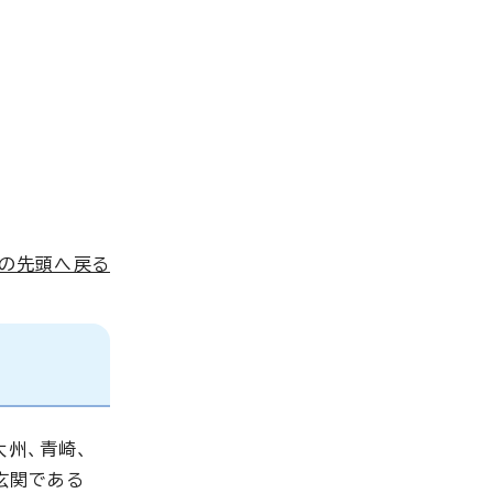
ジの先頭へ戻る
大州、青崎、
玄関である