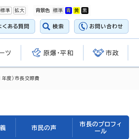
標準
拡大
背景色
よくある質問
検索
お問い合わせ
ーツ
原爆・平和
市政
21年度）市長交際費
市長のプロフィ
義
市民の声
ール