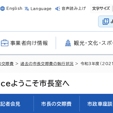
English
音声読み上げ
文字サイズ
Language
事業者向け情報
観光・文化・スポ
の交際費
>
過去の市長交際費の執行状況
> 令和3年度（20
ice
ようこそ市長室へ
記者会見
市長の交際費
市政車座談