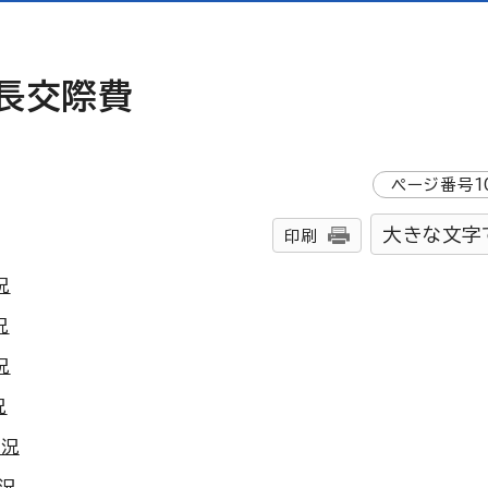
市長交際費
ページ番号
1
大きな文字
印刷
況
況
況
況
状況
況