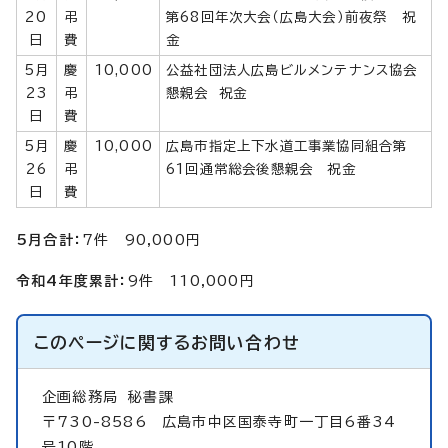
20
弔
第68回年次大会（広島大会）前夜祭 祝
日
費
金
5月
慶
10,000
公益社団法人広島ビルメンテナンス協会
23
弔
懇親会 祝金
日
費
5月
慶
10,000
広島市指定上下水道工事業協同組合第
26
弔
61回通常総会後懇親会 祝金
日
費
5月合計：
7件 90,000円
令和4年度累計：
9件 110,000円
このページに関する
お問い合わせ
企画総務局
秘書課
〒730-8586 広島市中区国泰寺町一丁目6番34
号10階