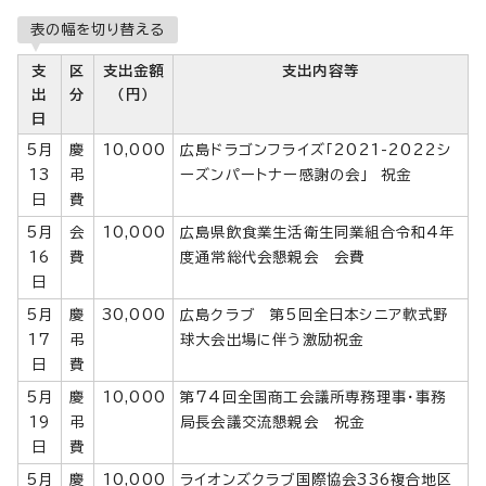
表の幅を切り替える
支
区
支出金額
支出内容等
出
分
（円）
日
5月
慶
10,000
広島ドラゴンフライズ「2021-2022シ
13
弔
ーズンパートナー感謝の会」 祝金
日
費
5月
会
10,000
広島県飲食業生活衛生同業組合令和4年
16
費
度通常総代会懇親会 会費
日
5月
慶
30,000
広島クラブ 第5回全日本シニア軟式野
17
弔
球大会出場に伴う激励祝金
日
費
5月
慶
10,000
第74回全国商工会議所専務理事・事務
19
弔
局長会議交流懇親会 祝金
日
費
5月
慶
10,000
ライオンズクラブ国際協会336複合地区