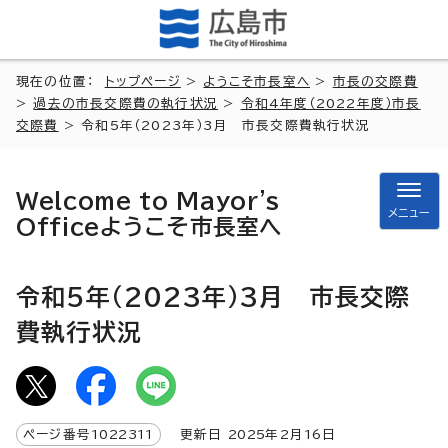
現在の位置：
トップページ
>
ようこそ市長室へ
>
市長の交際費
>
過去の市長交際費の執行状況
>
令和4年度（2022年度）市長
交際費
> 令和5年（2023年）3月 市長交際費執行状況
Welcome to Mayor's
メニュー
Office
ようこそ市長室へ
令和5年（2023年）3月 市長交際
費執行状況
ページ番号
1022311
更新日
2025
年2月
16
日