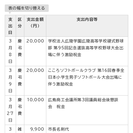
表の幅を切り替える
支
区
支出金額
支出内容等
出
分
（円）
日
3
慶
20,000
学校法人広陵学園広陵高等学校硬式野球
月
弔
部 第95回記念選抜高等学校野球大会出
8
費
場に伴う激励祝金
日
3
慶
20,000
こころソフトボールクラブ 第16回春季全
月
弔
日本小学生男子ソフトボール大会出場に
9
費
伴う激励祝金
日
3
慶
10,000
広島商工会議所第3回議員総会後懇談
月
弔
会 祝金
27
費
日
3
雑
9,900
市長名刺代