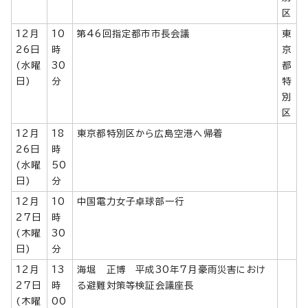
区
12月
10
第46回指定都市市長会議
東
26日
時
京
(水曜
30
都
日)
分
特
別
区
12月
18
東京都特別区から広島空港へ帰着
26日
時
(水曜
50
日)
分
12月
10
中国電力女子卓球部一行
27日
時
(木曜
30
日)
分
12月
13
海堀 正博 平成30年7月豪雨災害におけ
27日
時
る避難対策等検証会議座長
(木曜
00