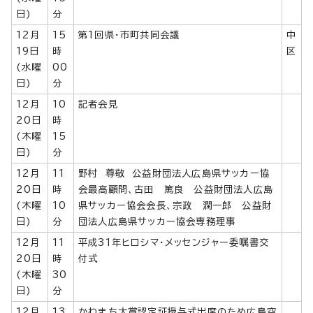
日)
分
12月
15
第1回県・市町共同会議
中
19日
時
区
(水曜
00
日)
分
12月
10
記者会見
20日
時
(木曜
15
日)
分
12月
11
野村 尊敬 公益財団法人広島県サッカー協
20日
時
会最高顧問、古田 篤良 公益財団法人広島
(木曜
10
県サッカー協会会長、宗政 潤一郎 公益財
日)
分
団法人広島県サッカー協会専務理事
12月
11
平成31年ヒロシマ・メッセンジャー委嘱書交
20日
時
付式
(木曜
30
日)
分
12月
13
かわまち大賞認定証授与式出席のため広島空