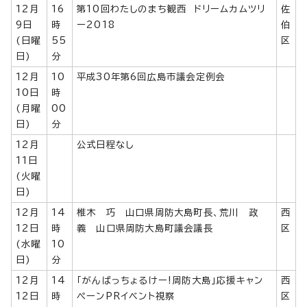
12月
16
第10回わたしのまち観西 ドリームカムツリ
佐
9日
時
ー2018
伯
(日曜
55
区
日)
分
12月
10
平成30年第6回広島市議会定例会
10日
時
(月曜
00
日)
分
12月
公式日程なし
11日
(火曜
日)
12月
14
椎木 巧 山口県周防大島町長、荒川 政
西
12日
時
義 山口県周防大島町議会議長
区
(水曜
10
日)
分
12月
14
「がんばっちょるけー!周防大島」応援キャン
西
12日
時
ペーンPRイベント視察
区