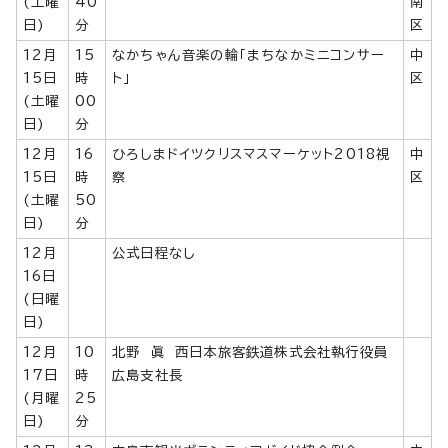
(土曜
40
南
日)
分
区
12月
15
なかちゃん音楽の輪「まちなかミニコンサー
中
15日
時
ト」
区
(土曜
00
日)
分
12月
16
ひろしまドイツクリスマスマーケット2018視
中
15日
時
察
区
(土曜
50
日)
分
12月
公式日程なし
16日
(日曜
日)
12月
10
北野 眞 西日本旅客鉄道株式会社執行役員
17日
時
広島支社長
(月曜
25
日)
分