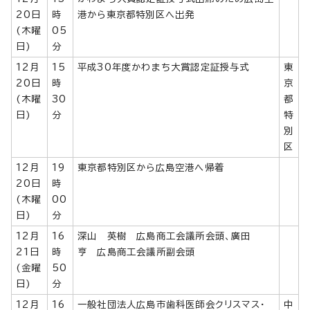
20日
時
港から東京都特別区へ出発
(木曜
05
日)
分
12月
15
平成30年度かわまち大賞認定証授与式
東
20日
時
京
(木曜
30
都
日)
分
特
別
区
12月
19
東京都特別区から広島空港へ帰着
20日
時
(木曜
00
日)
分
12月
16
深山 英樹 広島商工会議所会頭、廣田
21日
時
亨 広島商工会議所副会頭
(金曜
50
日)
分
12月
16
一般社団法人広島市歯科医師会クリスマス・
中