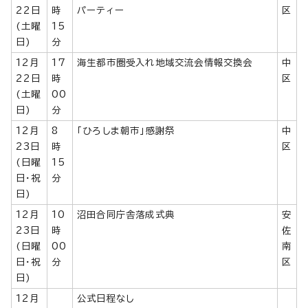
22日
時
パーティー
区
(土曜
15
日)
分
12月
17
海生都市圏受入れ地域交流会情報交換会
中
22日
時
区
(土曜
00
日)
分
12月
8
「ひろしま朝市」感謝祭
中
23日
時
区
(日曜
15
日・祝
分
日)
12月
10
沼田合同庁舎落成式典
安
23日
時
佐
(日曜
00
南
日・祝
分
区
日)
12月
公式日程なし