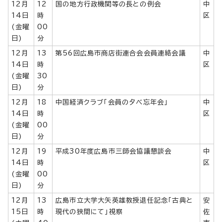
12月
12
国の地方行政機関等の長との例会
中
14日
時
区
(金曜
00
日)
分
12月
13
第56回広島市商店街連合会会員連絡会議
中
14日
時
区
(金曜
30
日)
分
12月
18
中国経済クラブ「会員の夕べ忘年会」
中
14日
時
区
(金曜
00
日)
分
12月
19
平成30年度広島市三師会協議懇談会
中
14日
時
区
(金曜
00
日)
分
12月
13
広島市立大学大矢英雄教授退任記念「古典と
安
15日
時
現代の狭間にて」視察
佐