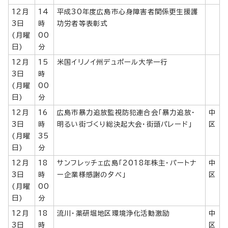
12月
14
平成30年度広島市心身障害者関係更生援護
3日
時
功労者等表彰式
(月曜
00
日)
分
12月
15
米国イリノイ州デュポール大学一行
3日
時
(月曜
00
日)
分
12月
16
広島市暴力追放監視防犯連合会「暴力追放・
中
3日
時
明るい街づくり総決起大会・街頭パレード」
区
(月曜
35
日)
分
12月
18
サンフレッチェ広島「2018年株主・パートナ
中
3日
時
ー企業様感謝の夕べ」
区
(月曜
00
日)
分
12月
18
流川・薬研堀地区環境浄化活動激励
中
3日
時
区