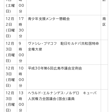
(土曜
00
日)
分
12月
17
青少年支援メンター懇親会
南
2日
時
区
(日曜
30
日)
分
12月
9
ヴァシレ・ブマコフ 駐日モルドバ共和国特命
3日
時
全権大使
(月曜
00
日)
分
12月
10
平成30年第6回広島市議会定例会
3日
時
(月曜
00
日)
分
12月
13
ヘラルド・エルナンデス・ノルデロ キューバ
3日
時
人民権力全国議会(国会)議員
(月曜
00
日)
分