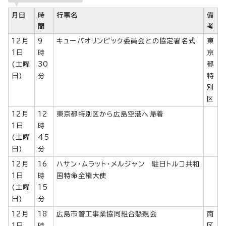
月日
時
行事名
備
間
考
12月
9
キューバオリンピック委員会との協定署名式
東
1日
時
京
(土曜
30
都
日)
分
特
別
区
12月
12
東京都特別区から広島空港へ帰着
1日
時
(土曜
45
日)
分
12月
16
ハサン・ムラット・メルジャン 駐日トルコ共和
1日
時
国特命全権大使
(土曜
15
日)
分
12月
18
広島市管工事業協同組合懇親会
南
1日
時
区