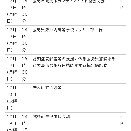
12月
13
広島市観光ボランティアガイド協会例会
中
17日
時
区
(月曜
30
日)
分
12月
14
広島県瀬戸内高等学校サッカー部一行
17日
時
(月曜
30
日)
分
12月
16
認知症高齢者等の支援に係る広島県警察本部
17日
時
と広島市の相互連携に関する協定締結式
(月曜
30
日)
分
12月
庁内にて会議等
18日
(火曜
日)
12月
14
臨時広島県市長会議
中
19日
時
区
(水曜
15