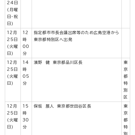
24日
(月曜
日・祝
日)
12月
12
指定都市市長会議出席等のため広島空港から
25日
時
東京都特別区へ出発
(火曜
00
日)
分
12月
14
濱野 健 東京都品川区長
東
25日
時
京
(火曜
05
都
日)
分
特
別
区
12月
15
保坂 展人 東京都世田谷区長
東
25日
時
京
(火曜
30
都
日)
分
特
別