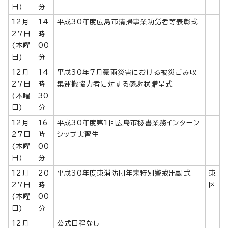
日)
分
12月
14
平成30年度広島市清掃事業功労者等表彰式
27日
時
(木曜
00
日)
分
12月
14
平成30年7月豪雨災害における被災ごみ収
27日
時
集運搬協力者に対する感謝状贈呈式
(木曜
30
日)
分
12月
16
平成30年度第1回広島市秘書業務インターン
27日
時
シップ実習生
(木曜
00
日)
分
12月
20
平成30年度東消防団年末特別警戒出動式
東
27日
時
区
(木曜
00
日)
分
12月
公式日程なし