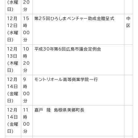
(水曜
20
日)
分
12月
15
第25回ひろしまベンチャー助成金贈呈式
中
12日
時
区
(水曜
00
日)
分
12月
10
平成30年第6回広島市議会定例会
13日
時
(木曜
20
日)
分
12月
9
モントリオール高等商業学院一行
14日
時
(金曜
00
日)
分
12月
11
嘉戸 隆 島根県美郷町長
14日
時
(金曜
00
日)
分