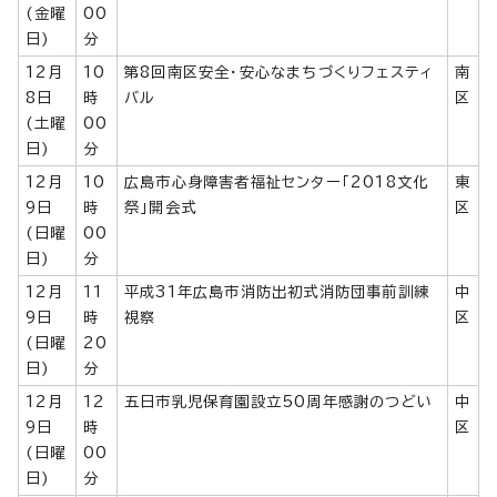
(金曜
00
日)
分
12月
10
第8回南区安全・安心なまちづくりフェスティ
南
8日
時
バル
区
(土曜
00
日)
分
12月
10
広島市心身障害者福祉センター「2018文化
東
9日
時
祭」開会式
区
(日曜
00
日)
分
12月
11
平成31年広島市消防出初式消防団事前訓練
中
9日
時
視察
区
(日曜
20
日)
分
12月
12
五日市乳児保育園設立50周年感謝のつどい
中
9日
時
区
(日曜
00
日)
分