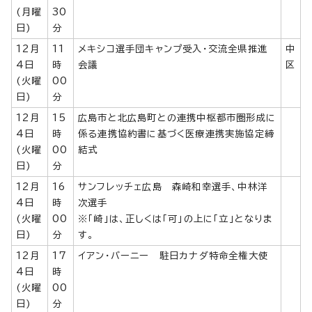
(月曜
30
日)
分
12月
11
メキシコ選手団キャンプ受入・交流全県推進
中
4日
時
会議
区
(火曜
00
日)
分
12月
15
広島市と北広島町との連携中枢都市圏形成に
4日
時
係る連携協約書に基づく医療連携実施協定締
(火曜
00
結式
日)
分
12月
16
サンフレッチェ広島 森崎和幸選手、中林洋
4日
時
次選手
(火曜
00
※「崎」は、正しくは「可」の上に「立」となりま
日)
分
す。
12月
17
イアン・バーニー 駐日カナダ特命全権大使
4日
時
(火曜
00
日)
分