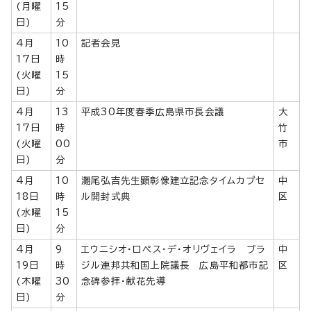
(月曜
15
日)
分
4月
10
記者会見
17日
時
(火曜
15
日)
分
4月
13
平成30年度春季広島県市長会議
大
17日
時
竹
(火曜
00
市
日)
分
4月
10
灘尾弘吉先生顕彰像建立記念タイムカプセ
中
18日
時
ル開封式典
区
(水曜
15
日)
分
4月
9
エウニシオ・ロペス・デ・オリヴェイラ ブラ
中
19日
時
ジル連邦共和国上院議長 広島平和都市記
区
(木曜
30
念碑参拝・献花先導
日)
分