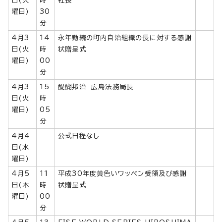
曜日)
30
分
4月3
14
永年勤続の町内自治組織の長に対する感謝
日(火
時
状贈呈式
曜日)
00
分
4月3
15
醍醐邦治 広島法務局長
日(火
時
曜日)
05
分
4月4
公式日程なし
日(水
曜日)
4月5
11
平成30年度黄色いワッペン受領及び感謝
日(木
時
状贈呈式
曜日)
00
分