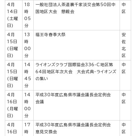
4月
18
一般社団法人茶道裏千家淡交会第50回中
中
14日
時
国地区大会 懇親会
区
(土曜
05
日)
分
4月
13
福王寺春季大祭
安
15日
時
佐
(日曜
00
北
日)
分
区
4月
14
ライオンズクラブ国際協会336-C地区第
中
15日
時
64回地区年次大会 大会式典・ライオンズ
区
(日曜
45
の集い
日)
分
4月
14
平成30年度広島県市議会議長会定例会
中
16日
時
会議
区
(月曜
00
日)
分
4月
17
平成30年度広島県市議会議長会定例会
中
16日
時
意見交換会
区