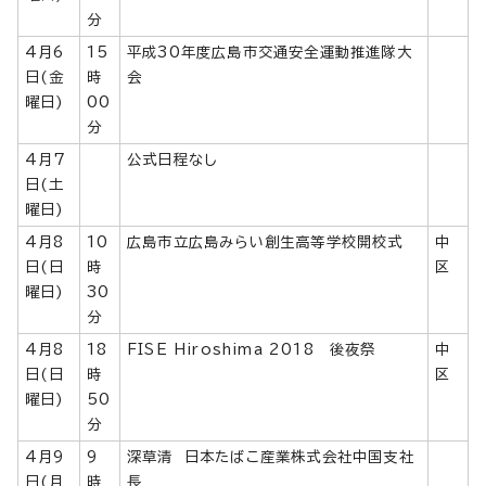
分
4月6
15
平成30年度広島市交通安全運動推進隊大
日(金
時
会
曜日)
00
分
4月7
公式日程なし
日(土
曜日)
4月8
10
広島市立広島みらい創生高等学校開校式
中
日(日
時
区
曜日)
30
分
4月8
18
FISE Hiroshima 2018 後夜祭
中
日(日
時
区
曜日)
50
分
4月9
9
深草清 日本たばこ産業株式会社中国支社
日(月
時
長