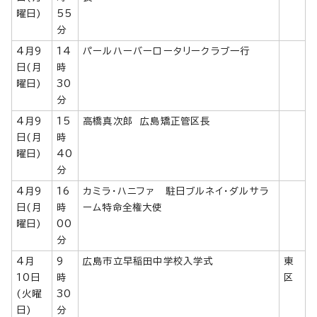
曜日)
55
分
4月9
14
パールハーバーロータリークラブ一行
日(月
時
曜日)
30
分
4月9
15
高橋真次郎 広島矯正管区長
日(月
時
曜日)
40
分
4月9
16
カミラ・ハニファ 駐日ブルネイ・ダルサラ
日(月
時
ーム特命全権大使
曜日)
00
分
4月
9
広島市立早稲田中学校入学式
東
10日
時
区
(火曜
30
日)
分