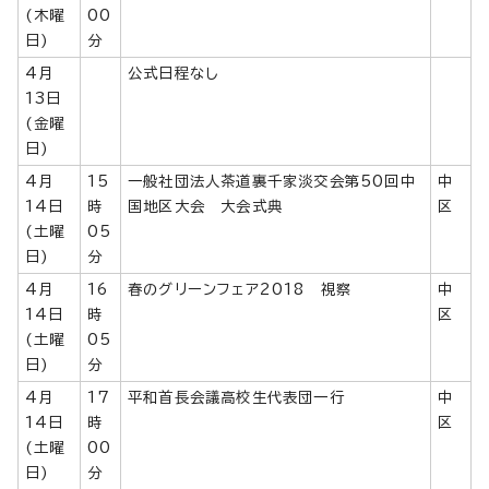
(木曜
00
日)
分
4月
公式日程なし
13日
(金曜
日)
4月
15
一般社団法人茶道裏千家淡交会第50回中
中
14日
時
国地区大会 大会式典
区
(土曜
05
日)
分
4月
16
春のグリーンフェア2018 視察
中
14日
時
区
(土曜
05
日)
分
4月
17
平和首長会議高校生代表団一行
中
14日
時
区
(土曜
00
日)
分