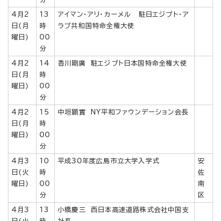
4月2
13
アイマン・アリ・カーメル 駐日エジプト・ア
日(月
時
ラブ共和国特命全権大使
曜日)
00
分
4月2
14
香川剛廣 駐エジプト日本国特命全権大使
日(月
時
曜日)
00
分
4月2
15
中垣顕實 NY平和ファウンデーション会長
日(月
時
曜日)
00
分
4月3
10
平成30年度広島市立大学入学式
安
日(火
時
佐
曜日)
00
南
分
区
4月3
13
小橋慶三 西日本高速道路株式会社中国支
日(火
時
社長