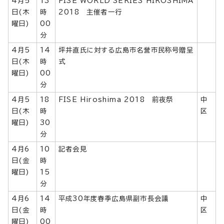
4月5
13
FISE WORLD SERIES HIROSHIMA
日(木
時
2018 主催者一行
曜日)
00
分
4月5
14
坪井直氏に対する広島市名誉市民称号贈呈
日(木
時
式
曜日)
00
分
4月5
18
FISE Hiroshima 2018 前夜祭
中
日(木
時
区
曜日)
30
分
4月6
10
記者会見
日(金
時
曜日)
15
分
4月6
14
平成30年度春季広島県副市長会議
中
日(金
時
区
曜日)
00