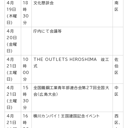
4月
18
文化懇談会
南
19日
時
区
(木曜
30
日)
分
4月
庁内にて会議等
20日
(金曜
日)
4月
10
THE OUTLETS HIROSHIMA 竣工
佐
21日
時
式
伯
(土曜
00
区
日)
分
4月
15
全国鐵鋼工業青年部連合会第27回全国大
中
21日
時
会（広島大会）
区
(土曜
30
日)
分
4月
16
横川カンパイ！王国建国記念イベント
西
21日
時
区、