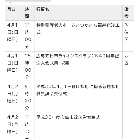
月日
時
行事名
備
間
考
4月1
11
特別養護老人ホームいつかいち福寿苑竣工
佐
日(日
時
式
伯
曜日)
00
区
分
4月1
15
広島五日市ライオンズクラブCN40周年記
西
日(日
時
念大会式典・祝宴
区
曜日)
00
分
4月2
9
平成30年4月1日付け採用に係る新規採用
日(月
時
職員辞令交付式
曜日)
20
分
4月2
11
平成30年度広島市政功労表彰式
日(月
時
曜日)
10
分