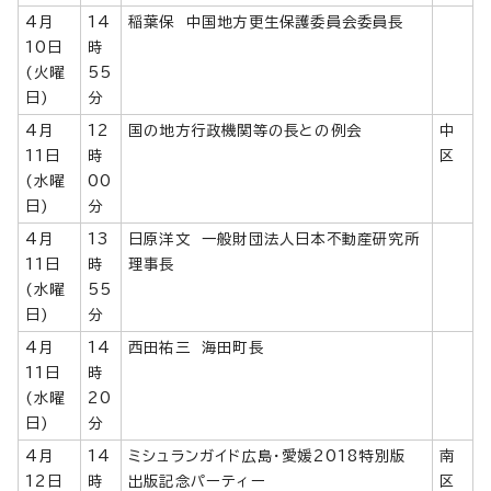
4月
14
稲葉保 中国地方更生保護委員会委員長
10日
時
(火曜
55
日)
分
4月
12
国の地方行政機関等の長との例会
中
11日
時
区
(水曜
00
日)
分
4月
13
日原洋文 一般財団法人日本不動産研究所
11日
時
理事長
(水曜
55
日)
分
4月
14
西田祐三 海田町長
11日
時
(水曜
20
日)
分
4月
14
ミシュランガイド広島・愛媛2018特別版
南
12日
時
出版記念パーティー
区