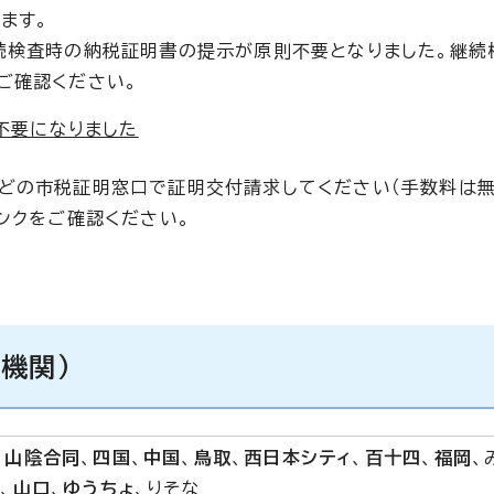
ます。
続検査時の納税証明書の提示が原則不要となりました。継続
ご確認ください。
不要になりました
などの市税証明窓口で証明交付請求してください（手数料は
ンクをご確認ください。
機関）
、
山陰合同
、
四国
、
中国
、
鳥取
、
西日本シティ
、
百十四
、
福岡
、
じ
、
山口
、
ゆうちょ
、りそな