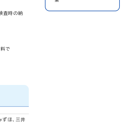
集
検査時の納
無料で
みずほ、三井