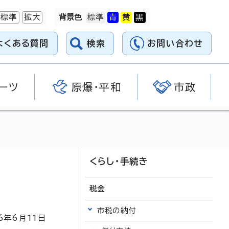
標準
拡大
背景色
よくある質問
検索
お問い合わせ
ーツ
原爆・平和
市政
くらし・手続き
税金
市税の納付
6
年6月
11
日