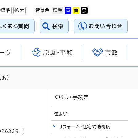
標準
拡大
背景色
よくある質問
検索
お問い合わせ
ーツ
原爆・平和
市政
制度）
くらし・手続き
住まい
リフォーム・住宅補助制度
026339