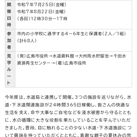
開
令和7年7月25日（金曜）
催
令和7年8月22日（金曜）
日
（各回）12時30分～17時
時
参
市内の小学校に通学する4～6年生と保護者（2人／1組）
加
（計68人）
者
見
（発）広島市役所→水道資料館→大州雨水貯留池→千田水
学
資源再生センター→（着）広島市役所
ル
ー
ト
今年度は、水道局と連携して開催。3つの施設を巡りながら、水
道・下水道関連施設が24時間365日稼働し、皆さんの快適な
生活を支え、命や大事なご自宅などを浸水被害から守るととも
に、水の循環に大きな役割を果たしていることを学んでいただ
きました。普段、目に触れることの少ない水道・下水道施設につ
いて興味を持っていただくとともに、素敵な親子の夏休みの思