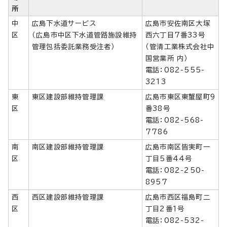
所
中
広島下水道サービス
広島市安佐南区大塚
区
（広島市中区下水道管路施設維持
西六丁目7番33号
管理包括委託業務受注者）
（管清工業株式会社中
国営業所 内）
電話：082-555-
3213
東
東区建設部維持管理課
広島市東区東蟹屋町9
区
番38号
電話：082-568-
7786
南
南区建設部維持管理課
広島市南区皆実町一
区
丁目5番44号
電話：082-250-
8957
西
西区建設部維持管理課
広島市西区福島町二
区
丁目2番1号
電話：082-532-