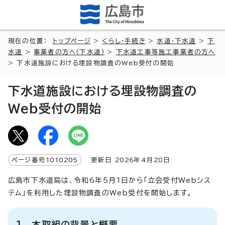
現在の位置：
トップページ
>
くらし・手続き
>
水道・下水道
>
下
水道
>
事業者の方へ（下水道）
>
下水道工事等施工事業者の方へ
> 下水道施設における埋設物調査のWeb受付の開始
下水道施設における埋設物調査の
Web受付の開始
ページ番号
1010205
更新日
2026
年4月
28
日
広島市下水道局は、令和6年5月1日から「立会受付Webシス
テム」を利用した埋設物調査のWeb受付を開始します。
1 本取組の背景と概要