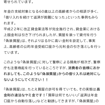
寄せられています。
年金の支給対象となる60歳以上の高齢者からの相談が多く、
「借り入れを続けて返済が困難になった」といった事例もみら
れます。
平成22年に改正貸金業法等が完全施行され、貸金業における
上限金利は引き下げられましたが、質屋を装って貸付を行う
「偽装質屋」は、それよりはるかに高い金利を設定して、事実
上、高齢者の公的年金受給口座から元利金の引き落としを行っ
ています。
このような「偽装質屋」に対して警察による摘発が相次ぎ、警察
庁も注意喚起を行っているところですが、
消費者の皆様におか
れましても、このような「偽装質屋」からの借り入れは絶対にし
ないようにしてください！！
「偽装質屋」は、たとえ質屋の許可を得ていても、その実態は
高
金利の違法なヤミ金です！
「質草は何でもいい」「返済は年金
口座から自動引落し」などと勧誘してきますが、「偽装質屋」の