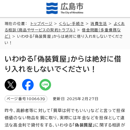
現在の位置：
トップページ
>
くらし・手続き
>
消費生活
>
よくあ
る相談（商品やサービスの契約トラブル）
>
借金問題（多重債務な
ど）
> いわゆる「偽装質屋」からは絶対に借り入れをしないでくださ
い！
いわゆる「偽装質屋」からは絶対に借
り入れをしないでください！
ページ番号
1006639
更新日
2025
年2月
27
日
昨今、高齢者等に対して「質草は何でもいい」などと言って担保
価値のない物品を質に取り、実際には年金などを担保として違
法な高金利で貸付をする、いわゆる
「偽装質屋」
に関する相談が