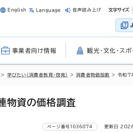
English
音声読み上げ
文字サイズ
Language
事業者向け情報
観光・文化・スポ
>
学びたい（消費者教育・啓発）
>
消費者物価指数
> 令和
連物資の価格調査
ページ番号
1036874
更新日
202