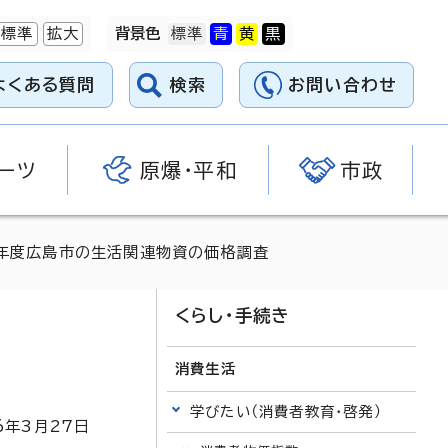
標準
拡大
背景色
よくある質問
検索
お問い合わせ
ーツ
原爆・平和
市政
7年度広島市の生活関連物資の価格調査
くらし・手続き
消費生活
学びたい（消費者教育・啓発）
6
年3月
27
日