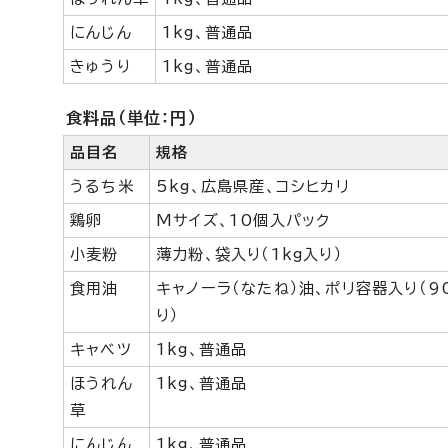
にんじん
1kg、普通品
きゅうり
1kg、普通品
食料品（単位：円）
品目名
規格
うるち米
5kg、広島県産、コシヒカリ
鶏卵
Mサイズ、10個入パック
小麦粉
薄力粉、袋入り（1kg入り）
食用油
キャノーラ（なたね）油、ポリ容器入り（9
り）
キャベツ
1kg、普通品
ほうれん
1kg、普通品
草
にんじん
1kg、普通品