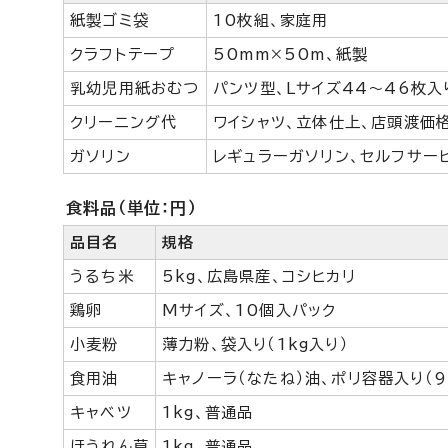
紙製ゴミ袋
10枚組、家庭用
クラフトテープ
50mm×50m、紙製
乳幼児用紙おむつ
パンツ型、Lサイズ44～46枚入
クリーニング代
ワイシャツ、立体仕上、店頭渡価
ガソリン
レギュラーガソリン、セルフサー
食料品（単位：円）
品目名
規格
うるち米
5kg、広島県産、コシヒカリ
鶏卵
Mサイズ、10個入パック
小麦粉
薄力粉、袋入り（1kg入り）
食用油
キャノーラ（なたね）油、ポリ容器入り（9
キャベツ
1kg、普通品
ほうれん草
1kg、普通品