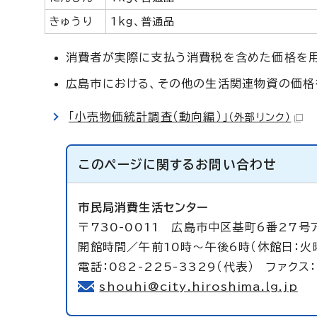
きゅうり
1kg、普通品
消費者が実際に支払う消費税を含めた価格を用
広島市における、その他の生活関連物資の価格
「小売物価統計調査（動向編）」
（外部リンク）
このページに関する
お問い合わせ
市民局消費生活センター
〒730-0011 広島市中区基町6番27号
開館時間／午前10時～午後6時（休館日：火
電話：082-225-3329（代表） ファクス：
shouhi@city.hiroshima.lg.jp