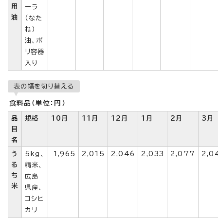
用
ーラ
油
（なた
ね）
油、ポ
リ容器
入り
表の幅を切り替える
食料品（単位：円）
品
規格
10月
11月
12月
1月
2月
3月
目
名
う
5kg、
1,965
2,015
2,046
2,033
2,077
2,0
る
精米、
ち
広島
米
県産、
コシヒ
カリ