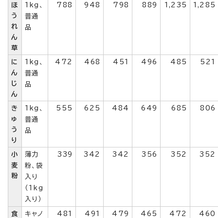
ほ
1kg、
788
948
798
889
1,235
1,285
う
普通
れ
品
ん
草
に
1kg、
472
468
451
496
485
521
ん
普通
じ
品
ん
き
1kg、
555
625
484
649
685
806
ゅ
普通
う
品
り
小
薄力
339
342
342
356
352
352
麦
粉、袋
粉
入り
（1kg
入り）
食
キャノ
481
491
479
465
472
460