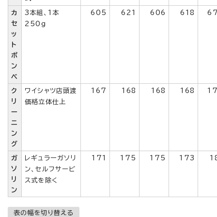
カ
3本組、1本
605
621
606
618
6
セ
250g
ッ
ト
ボ
ン
ベ
ク
ワイシャツ店頭渡
167
168
168
168
1
リ
価格立体仕上
ー
ニ
ン
グ
ガ
レギュラーガソリ
171
175
175
173
1
ソ
ン、セルフサービ
リ
ス式を除く
ン
表の幅を切り替える