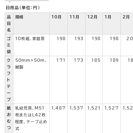
日用品（単位：円）
品
規格
10月
11月
12月
1月
2月
目
名
ゴ
10枚組、家庭用
198
193
198
198
2
ミ
袋
ク
50mm×50m、
171
173
185
189
1
ラ
紙製
フ
ト
テ
ー
プ
紙
乳幼児用、M51
1,487
1,537
1,521
1,527
1,5
お
枚またはL42枚
む
程度、テープ止め
つ
式