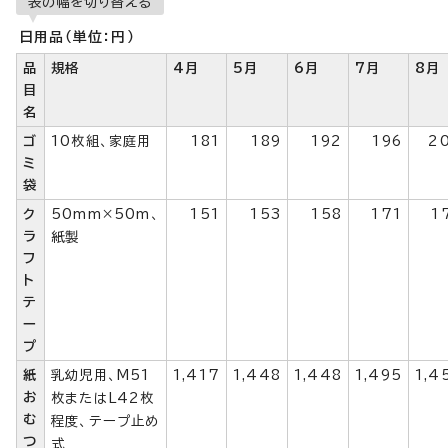
表の幅を切り替える
日用品（単位：円）
品
規格
4月
5月
6月
7月
8月
目
名
ゴ
10枚組、家庭用
181
189
192
196
2
ミ
袋
ク
50mm×50m、
151
153
158
171
1
ラ
紙製
フ
ト
テ
ー
プ
紙
乳幼児用、M51
1,417
1,448
1,448
1,495
1,4
お
枚またはL42枚
む
程度、テープ止め
つ
式