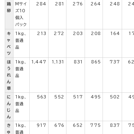
鶏
Mサイ
284
281
276
264
248
2
卵
ズ10
個入
パック
キ
1kg、
213
272
203
208
164
1
ャ
普通
ベ
品
ツ
ほ
1kg、
1,447
1,131
831
865
737
6
う
普通
れ
品
ん
草
に
1kg、
563
552
517
495
502
4
ん
普通
じ
品
ん
き
1kg、
917
676
652
775
837
7
ゅ
普通