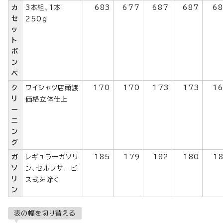
カ
3本組、1本
683
677
687
687
6
セ
250g
ッ
ト
ボ
ン
ベ
ク
ワイシャツ店頭渡
170
170
173
173
1
リ
価格立体仕上
ー
ニ
ン
グ
ガ
レギュラーガソリ
185
179
182
180
1
ソ
ン、セルフサービ
リ
ス式を除く
ン
表の幅を切り替える