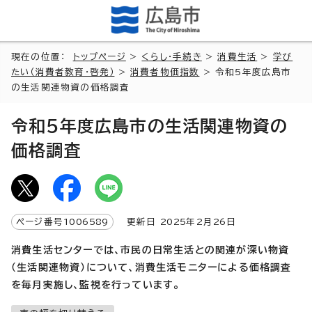
現在の位置：
トップページ
>
くらし・手続き
>
消費生活
>
学び
たい（消費者教育・啓発）
>
消費者物価指数
> 令和5年度広島市
の生活関連物資の価格調査
令和5年度広島市の生活関連物資の
価格調査
ページ番号
1006589
更新日
2025
年2月
26
日
消費生活センターでは、市民の日常生活との関連が深い物資
（生活関連物資）について、消費生活モニター
による価格調査
を毎月実施し、監視を行っています。