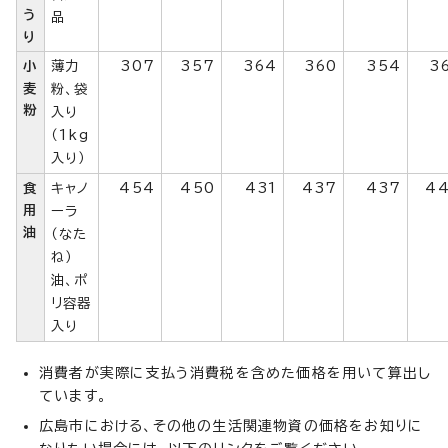
う
品
り
小
薄力
307
357
364
360
354
3
麦
粉、袋
粉
入り
（1kg
入り）
食
キャノ
454
450
431
437
437
4
用
ーラ
油
（なた
ね）
油、ポ
リ容器
入り
消費者が実際に支払う消費税を含めた価格を用いて算出し
ています。
広島市における、その他の生活関連物資の価格をお知りに