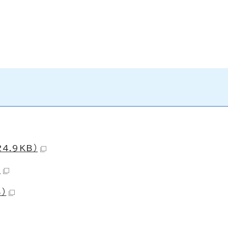
4.9KB）
）
）