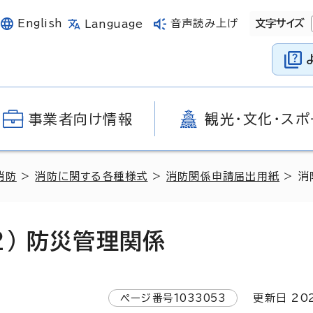
English
音声読み上げ
文字サイズ
Language
事業者向け情報
観光・文化・スポ
消防
>
消防に関する各種様式
>
消防関係申請届出用紙
> 消
) 防災管理関係
ページ番号
1033053
更新日
20