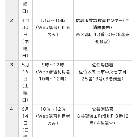
曜
日）
2
4月
13時～15時
広島市救急教育センター（西
30
（Web講習利用者
消防署内）
日
のみ）
西区都町43番10号（6階東
（木
側教室）
曜
日）
3
5月
9時～12時
佐伯消防署
16
（Web講習利用者
佐伯区五日市中央七丁目
日
10時～12時）
25番18号（3階講堂）
（土
曜
日）
4
6月
10時～12時
安芸消防署
14
（Web講習利用者
安芸郡海田町堀川町3番12
日
のみ）
号（4階講堂）
（日