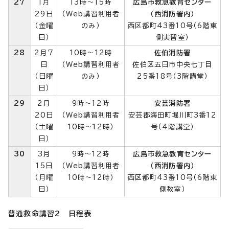
27
1月
13時～15時
広島市救急教育センター
29日
（Web講習利用者
（西消防署内）
（金曜
のみ）
西区都町43番10号（6階東
日）
側実習室）
28
2月7
10時～12時
佐伯消防署
日
（Web講習利用者
佐伯区五日市中央七丁目
（日曜
のみ）
25番18号（3階講堂）
日）
29
2月
9時～12時
安芸消防署
20日
（Web講習利用者
安芸郡海田町堀川町3番12
（土曜
10時～12時）
号（4階講堂）
日）
30
3月
9時～12時
広島市救急教育センター
15日
（Web講習利用者
（西消防署内）
（月曜
10時～12時）
西区都町43番10号（6階東
日）
側教室）
普通救命講習2 日程表