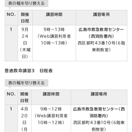
表の幅を切り替える
NO.
開催
講習時間
講習場所
日程
1
9月
9時～13時
広島市救急教育センター
24
（Web講習利用者
（西消防署内）
日
10時～13時）
西区都町43番10号（6階
（木曜
東側教室）
日）
普通救命講習3 日程表
表の幅を切り替える
NO.
開催
講習時間
講習場所
日程
1
4月
9時～12時
広島市救急教育センター（西
20
（Web講習利用者
消防署内）
日
10時～12時）
西区都町43番10号（6階東
（月
側教室）