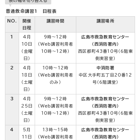
表の幅を切り替える
普通救命講習1 日程表
NO.
開催
講習時間
講習場所
日程
1
4月
9時～12時
広島市救急教育センター
10日
（Web講習利用者
（西消防署内）
（金曜
10時～12時）
西区都町43番10号（6階東
日）
側実習室）
2
4月
10時～12時
中消防署
18日
（Web講習利用者
中区大手町五丁目20番12
（土曜
のみ）
号（6階講堂）
日）
3
4月
9時～12時
広島市救急教育センター
25日
（Web講習利用者
（西消防署内）
（土曜
10時～12時）
西区都町43番10号（6階東
日）
側実習室）
4
5月
13時～15時
広島市救急教育センター
11日
（Web講習利用者
（西消防署内）