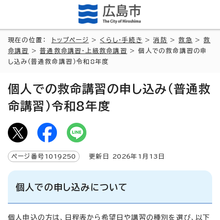
現在の位置：
トップページ
>
くらし・手続き
>
消防
>
救急
>
救
命講習
>
普通救命講習・上級救命講習
> 個人での救命講習の申
し込み（普通救命講習）令和8年度
個人での救命講習の申し込み（普通救
命講習）令和8年度
ページ番号
1019250
更新日
2026
年1月
13
日
個人での申し込みについて
個人申込の方は、日程表から希望日や講習の種別を選び、以下