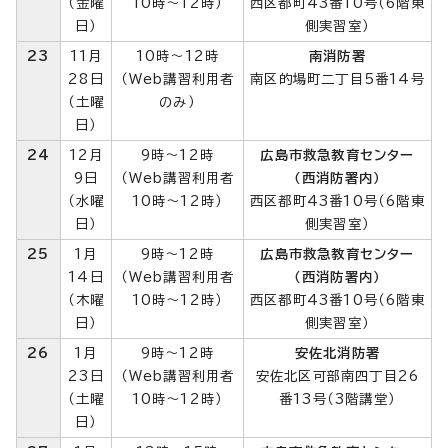
（金曜
10時～12時）
西区都町43番10号（6階東
日）
側実習室）
23
11月
10時～12時
南消防署
28日
（Web講習利用者
南区的場町二丁目5番14号
（土曜
のみ）
日）
24
12月
9時～12時
広島市救急教育センター
9日
（Web講習利用者
（西消防署内）
（水曜
10時～12時）
西区都町43番10号（6階東
日）
側実習室）
25
1月
9時～12時
広島市救急教育センター
14日
（Web講習利用者
（西消防署内）
（木曜
10時～12時）
西区都町43番10号（6階東
日）
側実習室）
26
1月
9時～12時
安佐北消防署
23日
（Web講習利用者
安佐北区可部南四丁目26
（土曜
10時～12時）
番13号（3階講堂）
日）