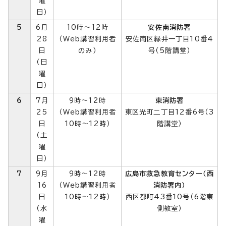
曜
日）
5
6月
10時～12時
安佐南消防署
28
（Web講習利用者
安佐南区緑井一丁目10番4
日
のみ）
号（5階講堂）
（日
曜
日）
6
7月
9時～12時
東消防署
25
（Web講習利用者
東区光町二丁目12番6号（3
日
10時～12時）
階講堂）
（土
曜
日）
7
9月
9時～12時
広島市救急教育センター（西
16
（Web講習利用者
消防署内）
日
10時～12時）
西区都町43番10号（6階東
（水
側教室）
曜