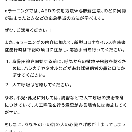
eラーニングでは、AEDの使用方法や心肺蘇生法、のどに異物
が詰まったときなどの応急手当の方法が学べます。
ぜひ、ご活用ください!!
また、eラーニングの内容に加えて、新型コロナウイルス等感染
症流行時は下記の項目に注意し、応急手当
を行ってください。
胸骨圧迫を開始する前に、呼気からの微粒子飛散を防ぐた
めに、ハンカチやタオルなどがあれば傷病者
の
鼻と口にか
ぶせて
ください。
人工呼吸は省略してください。
なお、小児・乳児に対しては、講習などで人工呼吸の技術を身
につけていて、人工呼吸を行う意思があ
る
場合には実施して
く
ださい。
もし急に、あなたの目の前の人の心臓や呼吸が止まってしまっ
たら・・・・