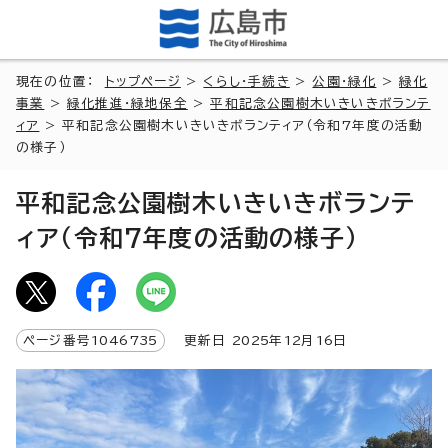
現在の位置：
トップページ
>
くらし・手続き
>
公園・緑化
>
緑化
事業
>
緑化推進・緑地保全
>
平和記念公園樹木いきいきボランテ
ィア
> 平和記念公園樹木いきいきボランティア（令和7年度の活動
の様子）
平和記念公園樹木いきいきボランテ
ィア（令和7年度の活動の様子）
ページ番号
1046735
更新日
2025
年
12
月
16
日