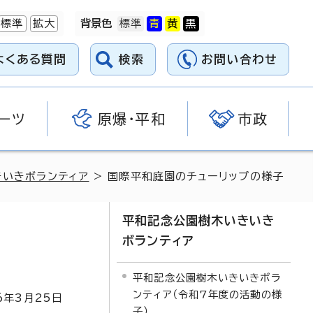
標準
拡大
背景色
よくある質問
検索
お問い合わせ
ーツ
原爆・平和
市政
きいきボランティア
> 国際平和庭園のチューリップの様子
平和記念公園樹木いきいき
ボランティア
平和記念公園樹木いきいきボラ
ンティア（令和7年度の活動の様
6
年3月
25
日
子）