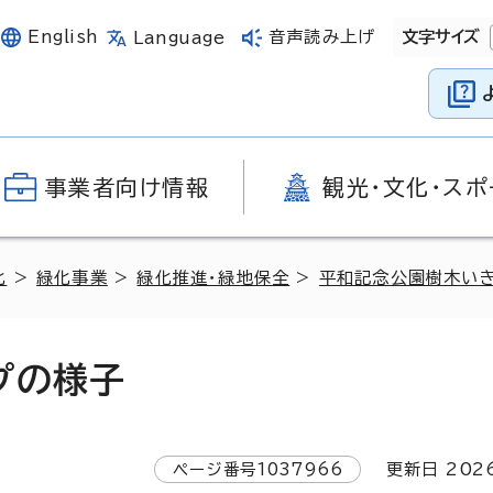
English
音声読み上げ
文字サイズ
Language
事業者向け情報
観光・文化・スポ
化
>
緑化事業
>
緑化推進・緑地保全
>
平和記念公園樹木い
プの様子
ページ番号
1037966
更新日
202