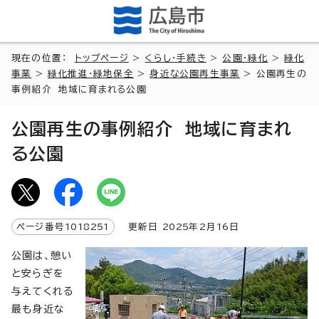
現在の位置：
トップページ
>
くらし・手続き
>
公園・緑化
>
緑化
事業
>
緑化推進・緑地保全
>
身近な公園再生事業
> 公園再生の
事例紹介 地域に育まれる公園
公園再生の事例紹介 地域に育まれ
る公園
ページ番号
1018251
更新日
2025
年2月
16
日
公園は、憩い
と安らぎを
与えてくれる
最も身近な