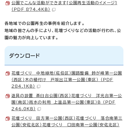
公園でこんな活動ができます[公園再生活動のイメージ]
（PDF 874.4KB）
各地域での公園再生の事例を紹介します。
地域の皆さんの手により、花壇づくりなどの活動が行われ、公
園の魅力が向上しています。
ダウンロード
花壇づくり 中地緑地（佐伯区）園路整備 鈴が峰第一公園
（西区）木の植付け 戸坂出江第一公園（東区） （PDF
284.1KB）
遊具の設置 茶臼台公園（西区）花壇づくり 洋光台第一公
園（南区）雨水の利用 上温品第一公園（東区）B （PDF
246.0KB）
花壇づくり 田方第一公園（西区）花壇づくり 落合南第三
公園（安佐北区）花壇づくり 口田南第一公園（安佐北区）