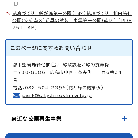
花壇づくり 鈴が峰第一公園（西区）花壇づくり 相田第七
公園（安佐南区）遊具の塗装 東雲第一公園（南区） （PDF
251.1KB）
このページに関する
お問い合わせ
都市整備局緑化推進部
緑政課花と緑の施策係
〒730-8586 広島市中区国泰寺町一丁目6番34
号
電話：082-504-2396（花と緑の施策係）
park@city.hiroshima.lg.jp
身近な公園再生事業