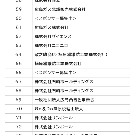
58
株式会社共立
59
広島ガス北部販売株式会社
60
＜スポンサー募集中＞
61
広島ガス株式会社
62
株式会社ザイエンス
63
株式会社ニコニコ
64
政之助商店（楠原壜罐詰工業株式会社）
65
楠原壜罐詰工業株式会社
66
＜スポンサー募集中＞
67
株式会社石﨑ホールディングス
68
株式会社石﨑ホールディングス
69
一般社団法人広島西青色申告会
70
Go＆Do篠原税理士法人
71
株式会社サンポール
72
株式会社サンポール