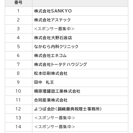
番号
1
株式会社SANKYO
2
株式会社アステック
3
<スポンサー募集中＞
4
株式会社大野石油店
5
なかむら内科クリニック
6
株式会社エネコム
7
株式会社トータテハウジング
8
松本印刷株式会社
9
田中 礼王
10
楠原壜罐詰工業株式会社
11
合同産業株式会社
12
よつば会計（錦織慶典税理士事務所）
13
＜スポンサー募集中＞
14
＜スポンサー募集中＞