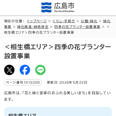
現在の位置：
トップページ
>
くらし・手続き
>
公園・緑化
>
緑化
事業
>
緑化推進・緑地保全
>
四季の花プランター設置事業
> ＜
相生橋エリア＞四季の花プランター設置事業
＜相生橋エリア＞四季の花プランター
設置事業
ページ番号
1018285
更新日
2026
年5月
22
日
広島市は、「花と緑と音楽のあふれる美しいまち」を目指してい
ます。
相生橋エリア