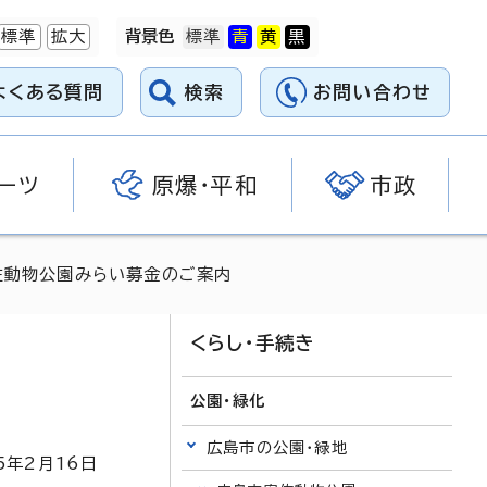
標準
拡大
背景色
よくある質問
検索
お問い合わせ
ーツ
原爆・平和
市政
佐動物公園みらい募金のご案内
くらし・手続き
公園・緑化
広島市の公園・緑地
5
年2月
16
日