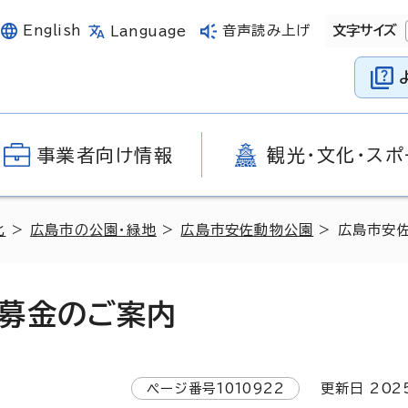
English
音声読み上げ
文字サイズ
Language
事業者向け情報
観光・文化・スポ
化
>
広島市の公園・緑地
>
広島市安佐動物公園
> 広島市安
募金のご案内
ページ番号
1010922
更新日
202