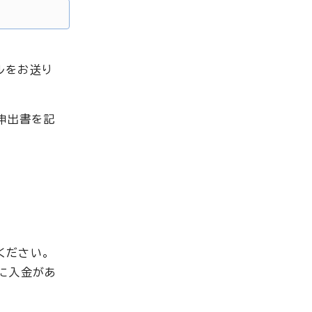
ルをお送り
申出書を記
ください。
に入金があ