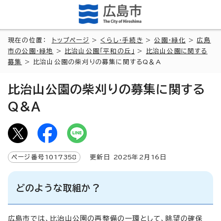
現在の位置：
トップページ
>
くらし・手続き
>
公園・緑化
>
広島
市の公園・緑地
>
比治山公園「平和の丘」
>
比治山公園に関する
募集
> 比治山公園の柴刈りの募集に関するQ＆A
比治山公園の柴刈りの募集に関する
Q＆A
ページ番号
1017358
更新日
2025
年2月
16
日
どのような取組か？
広島市では、比治山公園の再整備の一環として、眺望の確保