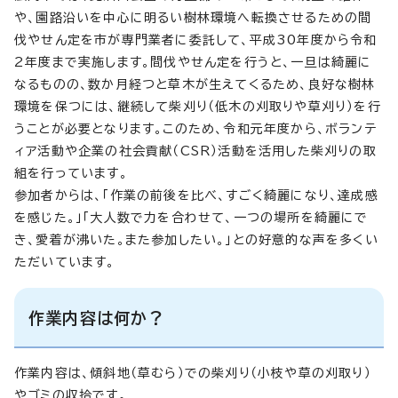
や、園路沿いを中心に明るい樹林環境へ転換させるための間
伐やせん定を市が専門業者に委託して、平成30年度から令和
2年度まで実施します。間伐やせん定を行うと、一旦は綺麗に
なるものの、数か月経つと草木が生えてくるため、良好な樹林
環境を保つには、継続して柴刈り（低木の刈取りや草刈り）を行
うことが必要となります。このため、令和元年度から、ボランテ
ィア活動や企業の社会貢献（CSR）活動を活用した柴刈りの取
組を行っています。
参加者からは、「作業の前後を比べ、すごく綺麗になり、達成感
を感じた。」「大人数で力を合わせて、一つの場所を綺麗にで
き、愛着が沸いた。また参加したい。」との好意的な声を多くい
ただいています。
作業内容は何か？
作業内容は、傾斜地（草むら）での柴刈り（小枝や草の刈取り）
やゴミの収拾です。