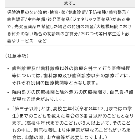
ます。
保険適用のない治療・検査・薬/健康診断/予防接種/美容整形/
歯列矯正/室料差額/後発医薬品（ジェネリック医薬品）がある薬
で、先発医薬品を希望した場合の特別の料金/大規模病院におけ
る紹介のない場合の初診料の加算分/おむつ代等日常生活上必
要なサービス など
（注意事項）
歯科診療及び歯科診療以外の診療を併せて行う医療機関
等については、歯科診療及び歯科診療以外の診療ごとに、
それぞれ別個の医療機関等とみなします。
院内処方の医療機関と院外処方の医療機関で、自己負担額
が異なる場合があります。
「第三子以降」とは、高校生年代（令和8年12月までは中学
生）までのこどもを数えた場合の3番目以降のこどもとなり
ます。（高校生年代までのこどもが3人以上いて、そのこど
もの中に、別居扶養により住民票が異なるこどもがいる場
合は、申請の際、申立書等が必要になります。）