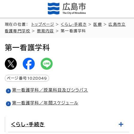
現在の位置：
トップページ
>
くらし・手続き
>
医療
>
広島市立
看護専門学校
>
教育内容
> 第一看護学科
第一看護学科
ページ番号
1028049
第一看護学科／授業科目及びシラバス
第一看護学科／年間スケジュール
くらし・手続き