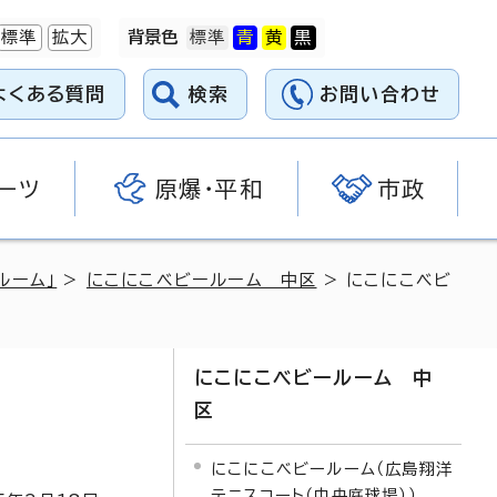
標準
拡大
背景色
よくある質問
検索
お問い合わせ
ーツ
原爆・平和
市政
ルーム」
>
にこにこベビールーム 中区
> にこにこベビ
にこにこベビールーム 中
区
にこにこベビールーム（広島翔洋
テニスコート（中央庭球場））