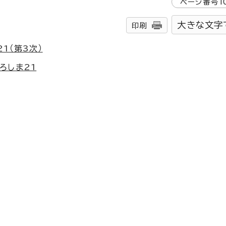
ページ番号
1
大きな文字
印刷
1（第3次）
ろしま21