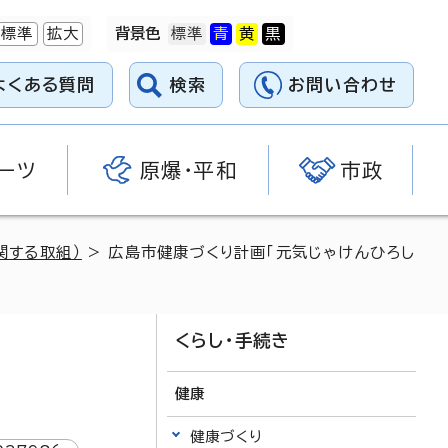
標準
拡大
背景色
よくある質問
検索
お問い合わせ
ーツ
原爆・平和
市政
関する取組）
> 広島市健康づくり計画「元気じゃけんひろし
くらし・手続き
健康
健康づくり