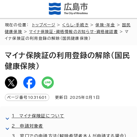
現在の位置：
トップページ
>
くらし・手続き
>
保険・年金
>
国民
健康保険
>
マイナ保険証・資格情報のお知らせ・資格確認書
> マ
イナ保険証の利用登録の解除（国民健康保険）
マイナ保険証の利用登録の解除（国民
健康保険）
ページ番号
1031601
更新日
2025
年8月1日
1 マイナ保険証について
2 申請対象者
3 窓口での申請方法（解除希望者本人が申請する場合）