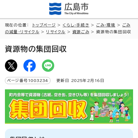
現在の位置：
トップページ
>
くらし・手続き
>
ごみ・環境
>
ごみ
の減量・リサイクル
>
リサイクル
>
資源ごみ
> 資源物の集団回収
資源物の集団回収
ページ番号
1003234
更新日
2025
年2月
16
日