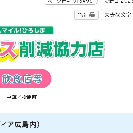
ページ番号
1016498
更新日
202
大きな文字
印刷
中華／松原町
ヴィア広島内）