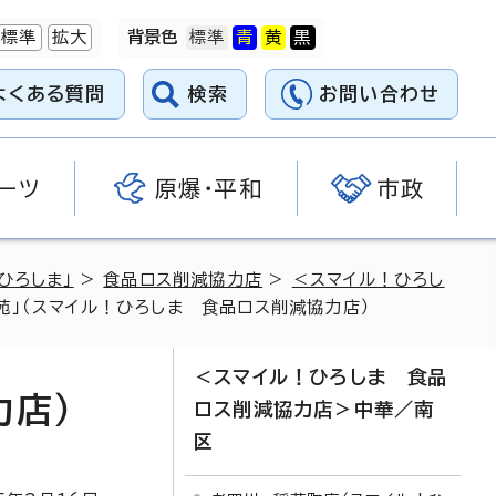
標準
拡大
背景色
よくある質問
検索
お問い合わせ
ーツ
原爆・平和
市政
ひろしま」
>
食品ロス削減協力店
>
＜スマイル！ひろし
苑」（スマイル！ひろしま 食品ロス削減協力店）
＜スマイル！ひろしま 食品
力店）
ロス削減協力店＞中華／南
区