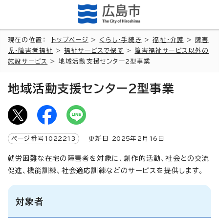
現在の位置：
トップページ
>
くらし・手続き
>
福祉・介護
>
障害
児・障害者福祉
>
福祉サービスで探す
>
障害福祉サービス以外の
施設サービス
> 地域活動支援センター2型事業
地域活動支援センター2型事業
ページ番号
1022213
更新日
2025
年2月
16
日
就労困難な在宅の障害者を対象に、創作的活動、社会との交流
促進、機能訓練、社会適応訓練などのサービスを提供します。
対象者