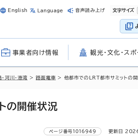
English
音声読み上げ
文字サイズ
Language
事業者向け情報
観光・文化・スポ
通・河川・港湾
>
路面電車
> 他都市でのLRT都市サミットの
ットの開催状況
ページ番号
1016949
更新日
202