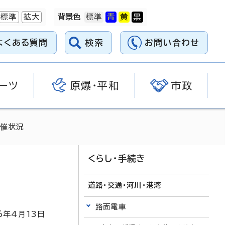
標準
拡大
背景色
よくある質問
検索
お問い合わせ
ーツ
原爆・平和
市政
開催状況
くらし・手続き
道路・交通・河川・港湾
路面電車
6
年4月
13
日