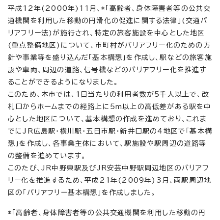
平成12年(2000年)11月、*「高齢者、身体障害者等の公共交
通機関を利用した移動の円滑化の促進に関する法律」(交通バ
リアフリー法)が施行され、特定の旅客施設を中心とした地区
(重点整備地区)について、市町村がバリアフリー化のための方
針や事業等を盛り込んだ「基本構想」を作成し、駅などの旅客施
設や車両、周辺の道路、信号機などのバリアフリー化を推進す
ることができるようになりました。
このため、本市では、1日当たりの利用者数が5千人以上で、改
札口からホームまでの経路上に5m以上の高低差がある駅を中
心とした地区について、基本構想の作成を進めており、これま
でにJR広島駅・横川駅・五日市駅・新井口駅の4地区で「基本構
想」を作成し、各事業主体において、駅施設や駅周辺の道路等
の整備を進めています。
このたび、JR中野東駅及びJR安芸中野駅周辺地区のバリアフ
リー化を推進するため、平成21年(2009年)3月、両駅周辺地
区の「バリアフリー基本構想」を作成しました。
*「高齢者、身体障害者等の公共交通機関を利用した移動の円