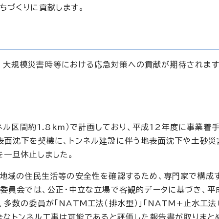
ちづくりに貢献します。
、大規模災害時等における応急対策への貢献が期待されます
ネル区間約1.8km）で計画しており、平成12年度に事業着
表面沈下を契機に、トンネル建設に伴う地表面沈下や土砂災
を一旦休止しました。
る地域の住民生活等の安全性を確認するため、専門家で構成
同委員会では、公正・中立な立場で客観的データに基づき、平
多数の委員が「NATM工法（排水型）」「NATM+止水工法
安全なトンネル工事は可能であると評価した報告書が取りまと