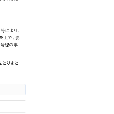
等により、
た上で、影
5号線の事
をとりまと