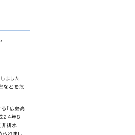
。
手しました
害などを危
する「広島高
成24年8
（非排水
められまし