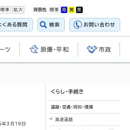
標準
拡大
背景色
よくある質問
検索
お問い合わせ
ーツ
原爆・平和
市政
て
くらし・手続き
道路・交通・河川・港湾
高速道路
6
年3月
19
日