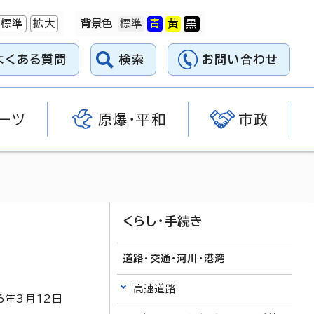
標準
拡大
背景色
よくある質問
検索
お問い合わせ
ーツ
原爆・平和
市政
くらし・手続き
道路・交通・河川・港湾
高速道路
6
年3月
12
日