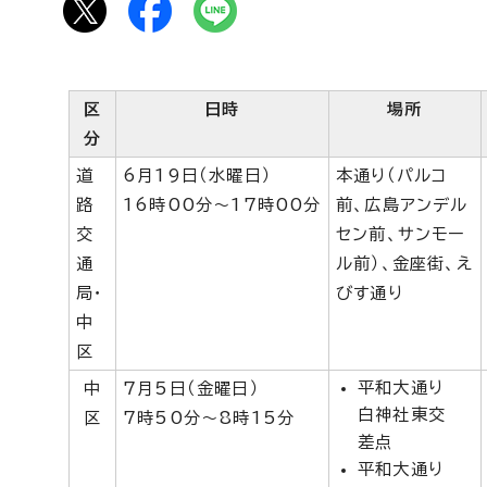
区
日時
場所
分
道
6月19日（水曜日）
本通り（パルコ
路
16時00分～17時00分
前、広島アンデル
交
セン前、サンモー
通
ル前）、金座街、え
局・
びす通り
中
区
平和大通り
中
7月5日（金曜日）
白神社東交
区
7時50分～8時15分
差点
平和大通り