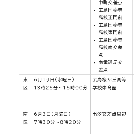
中町交差点
広島国泰寺
高校正門前
広島国泰寺
高校東門前
広島国泰寺
高校南交差
点
南電話局交
差点
東
6月19日（水曜日）
広島桜が丘高等
区
13時25分～15時00分
学校体育館
南
6月3日（月曜日）
出汐交差点周辺
区
7時30分～8時20分