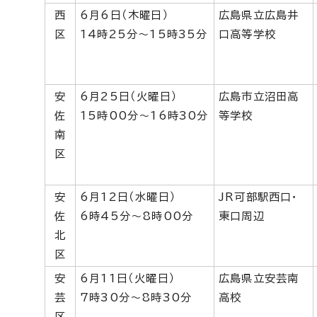
西
6月6日（木曜日）
広島県立広島井
区
14時25分～15時35分
口高等学校
安
6月25日（火曜日）
広島市立沼田高
佐
15時00分～16時30分
等学校
南
区
安
6月12日（水曜日）
JR可部駅西口・
佐
6時45分～8時00分
東口周辺
北
区
安
6月11日（火曜日）
広島県立安芸南
芸
7時30分～8時30分
高校
区