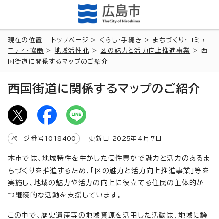
現在の位置：
トップページ
>
くらし・手続き
>
まちづくり・コミュ
ニティ・協働
>
地域活性化
>
区の魅力と活力向上推進事業
> 西
国街道に関係するマップのご紹介
西国街道に関係するマップのご紹介
ページ番号
1018400
更新日
2025
年4月7日
本市では、地域特性を生かした個性豊かで魅力と活力のあるま
ちづくりを推進するため、「区の魅力と活力向上推進事業」等を
実施し、地域の魅力や活力の向上に役立てる住民の主体的か
つ継続的な活動を支援しています。
この中で、歴史遺産等の地域資源を活用した活動は、地域に誇