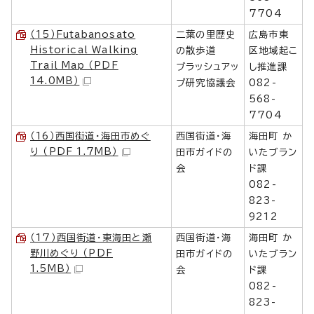
7704
（15）Futabanosato
二葉の里歴史
広島市東
Historical Walking
の散歩道
区地域起こ
Trail Map （PDF
ブラッシュアッ
し推進課
14.0MB）
プ研究協議会
082-
568-
7704
（16）西国街道・海田市めぐ
西国街道・海
海田町 か
り （PDF 1.7MB）
田市ガイドの
いたブラン
会
ド課
082-
823-
9212
（17）西国街道・東海田と瀬
西国街道・海
海田町 か
野川めぐり （PDF
田市ガイドの
いたブラン
1.5MB）
会
ド課
082-
823-