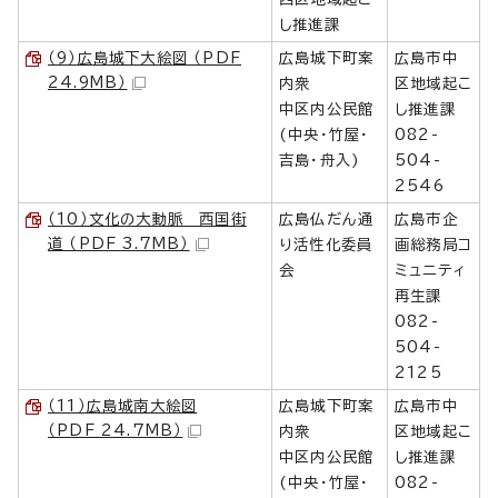
し推進課
（9）広島城下大絵図 （PDF
広島城下町案
広島市中
24.9MB）
内衆
区地域起こ
中区内公民館
し推進課
(中央・竹屋・
082-
吉島・舟入)
504-
2546
（10）文化の大動脈 西国街
広島仏だん通
広島市企
道 （PDF 3.7MB）
り活性化委員
画総務局コ
会
ミュニティ
再生課
082-
504-
2125
（11）広島城南大絵図
広島城下町案
広島市中
（PDF 24.7MB）
内衆
区地域起こ
中区内公民館
し推進課
(中央・竹屋・
082-