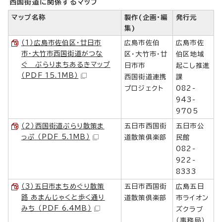
西国街道に関係するマップ
マップ名称
製作(企画・編
発行元
集)
（1）広島市佐伯区・廿日市
広島市佐伯
広島市佐
市・大竹市西国街道がつな
区・大竹市・廿
伯区地域
ぐ ぶらりまちあるきマップ
日市市
起こし推進
（PDF 15.1MB）
西国街道連携
課
プロジェクト
082-
943-
9705
（2）西国街道ぶらり散策ま
五日市西国街
五日市公
っぷ （PDF 5.1MB）
道散策俱楽部
民館
082-
922-
8333
（3）五日市まちめぐり散策
五日市西国街
広島五日
路 あまんじゃくと歩く通り
道散策倶楽部
市ライオン
みち （PDF 6.4MB）
ズクラブ
（事務局）