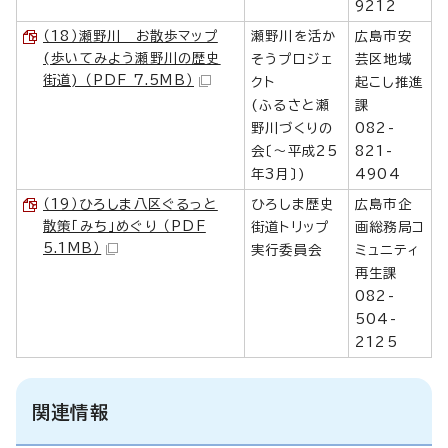
9212
（18）瀬野川 お散歩マップ
瀬野川を活か
広島市安
(歩いてみよう瀬野川の歴史
そうプロジェ
芸区地域
街道) （PDF 7.5MB）
クト
起こし推進
(ふるさと瀬
課
野川づくりの
082-
会〔～平成25
821-
年3月〕)
4904
（19）ひろしま八区ぐるっと
ひろしま歴史
広島市企
散策「みち」めぐり （PDF
街道トリップ
画総務局コ
5.1MB）
実行委員会
ミュニティ
再生課
082-
504-
2125
関連情報