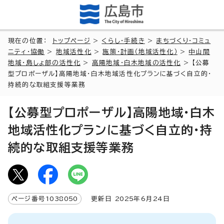
現在の位置：
トップページ
>
くらし・手続き
>
まちづくり・コミュ
ニティ・協働
>
地域活性化
>
施策・計画（地域活性化）
>
中山間
地域・島しょ部の活性化
>
高陽地域・白木地域の活性化
> 【公募
型プロポーザル】高陽地域・白木地域活性化プランに基づく自立的・
持続的な取組支援等業務
【公募型プロポーザル】高陽地域・白木
地域活性化プランに基づく自立的・持
続的な取組支援等業務
ページ番号
1038050
更新日
2025
年6月
24
日