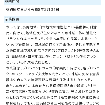
契約期間
契約締結日から令和8年3月31日
業務概要
本市では、高陽地域・白木地域の活性化とJR芸備線の利活
用に向けて、地域住民が主体となって両地域一体の活性化
プランを作成できるよう、令和6年度に住民等によるワーク
ショップを開催し、両地域の目指す将来像と、それを実現する
ために地域で取り組むべき内容（プロジェクト）等を盛り込ん
だ「高陽地域・白木地域活性化プラン」（以下「活性化プラン」
という。）の作成を支援した。
本業務は、プロジェクトの自立的な実施に向けて、各プロジェ
クトのスタートアップ支援等を行うことで、地域の更なる意識
醸成や自立的で持続可能な展開を促進するものである。
また、本市では、本市を含む芸備線沿線3市で設置した「三
次・安芸高田・広島まちづくり交通協議会」等において駅を中
心としたまちづくりの実現等に向けた芸備線の活性化に係る
検討を行っており、芸備線の利活用を絡めて活性化プランの