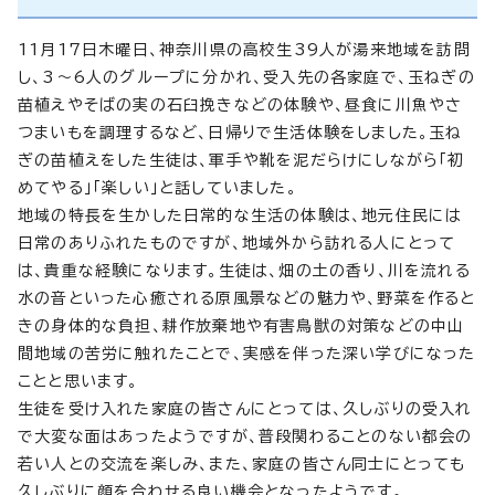
11月17日木曜日、神奈川県の高校生39人が湯来地域を訪問
し、3～6人のグループに分かれ、受入先の各家庭で、玉ねぎの
苗植えやそばの実の石臼挽きなどの体験や、昼食に川魚やさ
つまいもを調理するなど、日帰りで生活体験をしました。玉ね
ぎの苗植えをした生徒は、軍手や靴を泥だらけにしながら「初
めてやる」「楽しい」と話していました。
地域の特長を生かした日常的な生活の体験は、地元住民には
日常のありふれたものですが、地域外から訪れる人にとって
は、貴重な経験になります。生徒は、畑の土の香り、川を流れる
水の音といった心癒される原風景などの魅力や、野菜を作ると
きの身体的な負担、耕作放棄地や有害鳥獣の対策などの中山
間地域の苦労に触れたことで、実感を伴った深い学びになった
ことと思います。
生徒を受け入れた家庭の皆さんにとっては、久しぶりの受入れ
で大変な面はあったようですが、普段関わることのない都会の
若い人との交流を楽しみ、また、家庭の皆さん同士にとっても
久しぶりに顔を合わせる良い機会となったようです。