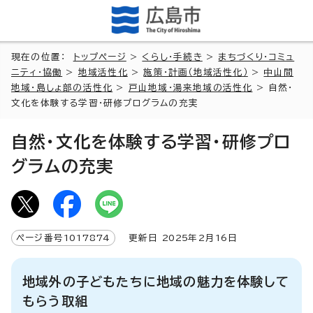
現在の位置：
トップページ
>
くらし・手続き
>
まちづくり・コミュ
ニティ・協働
>
地域活性化
>
施策・計画（地域活性化）
>
中山間
地域・島しょ部の活性化
>
戸山地域・湯来地域の活性化
> 自然・
文化を体験する学習・研修プログラムの充実
自然・文化を体験する学習・研修プロ
グラムの充実
ページ番号
1017874
更新日
2025
年2月
16
日
地域外の子どもたちに地域の魅力を体験して
もらう取組