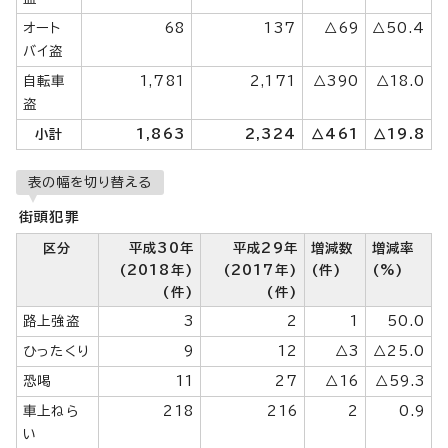
オート
68
137
△69
△50.4
バイ盗
自転車
1,781
2,171
△390
△18.0
盗
小計
1,863
2,324
△461
△19.8
表の幅を切り替える
街頭犯罪
区分
平成30年
平成29年
増減数
増減率
(2018年)
(2017年)
(件)
(%)
(件)
(件)
路上強盗
3
2
1
50.0
ひったくり
9
12
△3
△25.0
恐喝
11
27
△16
△59.3
車上ねら
218
216
2
0.9
い