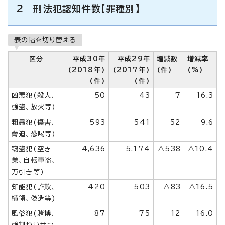
2 刑法犯認知件数【罪種別】
表の幅を切り替える
区分
平成30年
平成29年
増減数
増減率
(2018年)
(2017年)
(件)
(%)
(件)
(件)
凶悪犯(殺人、
50
43
7
16.3
強盗、放火等)
粗暴犯(傷害、
593
541
52
9.6
脅迫、恐喝等)
窃盗犯(空き
4,636
5,174
△538
△10.4
巣、自転車盗、
万引き等)
知能犯(詐欺、
420
503
△83
△16.5
横領、偽造等)
風俗犯(賭博、
87
75
12
16.0
強制わいせつ、