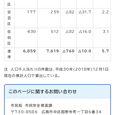
区
安
177
259
△82
△31.7
2.2
芸
区
佐
430
512
△82
△16.0
3.1
伯
区
全
6,859
7,619
△760
△10.0
5.7
市
注 人口千人当たりの件数は、平成30年(2018年)12月1日
現在の推計人口で算出している。
このページに関する
お問い合わせ
市民局
市民安全推進課
〒730-8586 広島市中区国泰寺町一丁目6番34