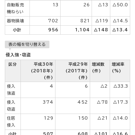
自動販売
13
26
△13
△50.0
機ねらい
器物損壊
702
821
△119
△14.5
小計
956
1,104
△148
△13.4
表の幅を切り替える
侵入強・窃盗
区分
平成30年
平成29年
増減数
増減率
(2018年)
(2017年)
(件)
(%)
(件)
(件)
侵入
4
6
△2
△33.3
強盗
侵入
374
452
△78
△17.3
窃盗
住居
129
150
△21
△14.0
侵入
小計
507
608
△101
△16.6