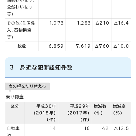
公然わいせつ
等)
その他(住居侵
1,073
1,283
△210
△16.4
入、器物損壊
等)
総数
6,859
7,619
△760
△10.0
3 身近な犯罪認知件数
表の幅を切り替える
乗り物盗
区分
平成30年
平成29年
増減数
増減率
(2018年)
(2017年)
(件)
(%)
(件)
(件)
自動車
14
16
△2
△12.5
盗