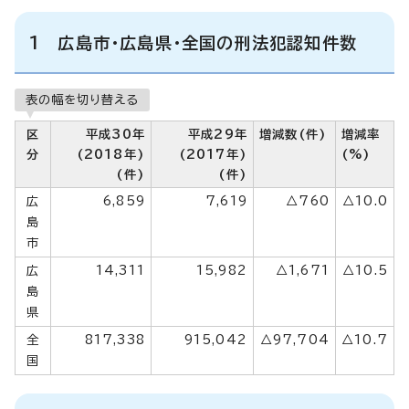
1 広島市・広島県・全国の刑法犯認知件数
表の幅を切り替える
区
平成30年
平成29年
増減数(件)
増減率
分
(2018年)
(2017年)
(%)
(件)
(件)
広
6,859
7,619
△760
△10.0
島
市
広
14,311
15,982
△1,671
△10.5
島
県
全
817,338
915,042
△97,704
△10.7
国