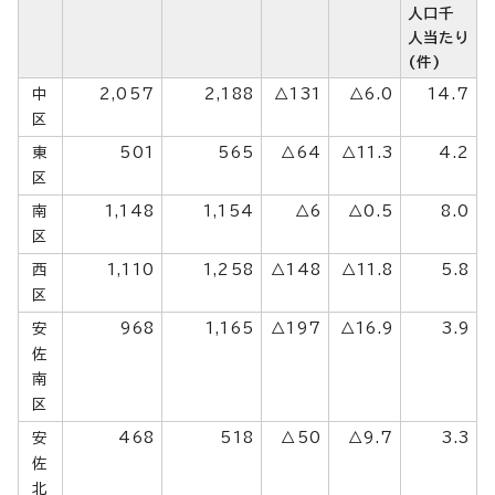
人口千
人当たり
(件)
中
2,057
2,188
△131
△6.0
14.7
区
東
501
565
△64
△11.3
4.2
区
南
1,148
1,154
△6
△0.5
8.0
区
西
1,110
1,258
△148
△11.8
5.8
区
安
968
1,165
△197
△16.9
3.9
佐
南
区
安
468
518
△50
△9.7
3.3
佐
北