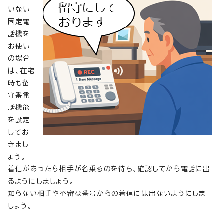
いない
固定電
話機を
お使い
の場合
は、在宅
時も留
守番電
話機能
を設定
してお
きまし
ょう。
着信があったら相手が名乗るのを待ち、確認してから電話に出
るようにしましょう。
知らない相手や不審な番号からの着信には出ないようにしま
しょう。