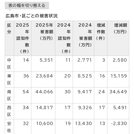
表の幅を切り替える
広島市・区ごとの被害状況
区
2025
2025年
2024
2024
増減
増減額
分
年
被害額
年
年
件数
（万円）
認知件
（万円）
認知件
被害額
（件）
数
数
（万円）
（件）
（件）
中
14
5,351
11
2,771
3
2,580
区
東
36
23,684
20
8,525
16
15,159
区
南
54
44,066
30
9,417
24
34,649
区
西
34
14,817
17
9,326
17
5,491
区
安
32
10,600
19
13,430
13
-2,830
佐