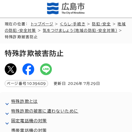
現在の位置：
トップページ
>
くらし・手続き
>
防犯・安全
>
地域
の防犯・安全対策
>
気をつけましょう（地域の防犯・安全対策）
>
特殊詐欺被害防止
特殊詐欺被害防止
ページ番号
1039689
更新日
2026
年7月
29
日
特殊詐欺とは
特殊詐欺の被害に遭わないために
固定電話機の対策
携帯電話機の対策