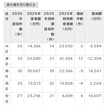
表の幅を切り替える
区
2026
2026年
2025
2025年
増減
増減額
分
年
被害額
年同時
同時期
件数
（万円）
認知件
（万円）
期
被害額
（件）
数
認知件
（万円）
（件）
数
（件）
中
20
14,366
14
23,950
6
-9,584
区
東
33
20,080
21
32,384
12
-12,304
区
南
30
39,067
39
22,566
-9
16,501
区
西
28
13,013
32
10,808
-4
2,204
区
安
27
23,296
21
6,689
6
16,607
佐