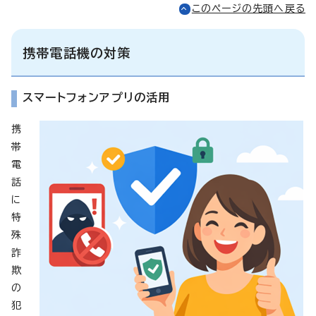
このページの先頭へ戻る
携帯電話機の対策
スマートフォンアプリの活用
携
帯
電
話
に
特
殊
詐
欺
の
犯