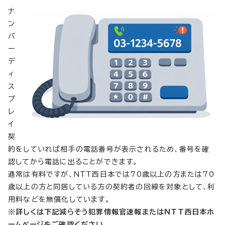
ナ
ン
バ
ー
デ
ィ
ス
プ
レ
イ
契
約をしていれば相手の電話番号が表示されるため、番号を確
認してから電話に出ることができます。
通常は有料ですが、NTT西日本では70歳以上の方または70
歳以上の方と同居している方の契約者の回線を対象として、利
用料などを無償化しています。
※詳しくは下記減らそう犯罪情報官速報またはNTT西日本ホ
ームページをご確認ください。