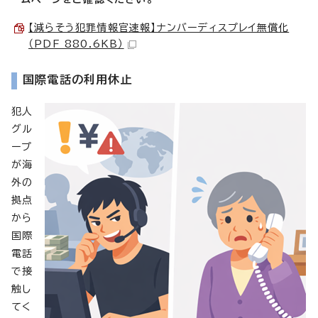
【減らそう犯罪情報官速報】ナンバーディスプレイ無償化
（PDF 880.6KB）
国際電話の利用休止
犯人
グル
ープ
が海
外の
拠点
から
国際
電話
で接
触し
てく