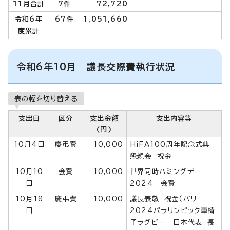
11月合計
7件
72,720
令和6年
67件
1,051,660
度累計
令和6年10月 議長交際費執行状況
表の幅を切り替える
支出日
区分
支出金額
支出内容等
(円)
10月4日
慶弔費
10,000
HiFA100周年記念式典
懇親会 祝金
10月10
会費
10,000
世界同時ハミングデー
日
2024 会費
10月18
慶弔費
10,000
議長表敬 祝金（パリ
日
2024パラリンピック車椅
子ラグビー 日本代表 長