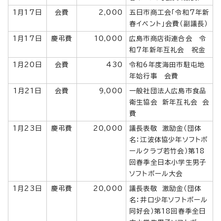
1月17日
会費
2,000
五日市商工会「令和7年新
春イベント」会費（副議長）
1月17日
慶弔費
10,000
広島市商店街連合会 令
和7年新年互礼会 祝金
1月20日
会費
430
令和6年度海田市駐屯地
年始行事 会費
1月21日
会費
9,000
一般社団法人広島市食品
衛生協会 新年互礼会 会
費
1月23日
慶弔費
20,000
議長表敬 激励金（団体
名：江波体協少年ソフトボ
ールクラブ若竹会）第18
回春季全日本小学生男子
ソフトボール大会
1月23日
慶弔費
20,000
議長表敬 激励金（団体
名：井口少年ソフトボール
同好会）第18回春季全日