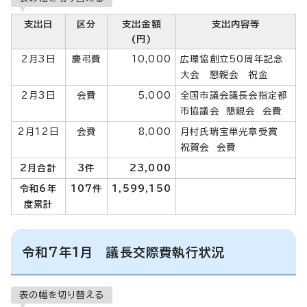
支出日
区分
支出金額
支出内容等
(円)
2月3日
慶弔費
10,000
広環協創立50周年記念
大会 懇親会 祝金
2月3日
会費
5,000
全国市議会議長会指定都
市協議会 懇親会 会費
2月12日
会費
8,000
月村氏瑞宝単光章受賞
祝賀会 会費
2月合計
3件
23,000
令和6年
107件
1,599,150
度累計
令和7年1月 議長交際費執行状況
表の幅を切り替える