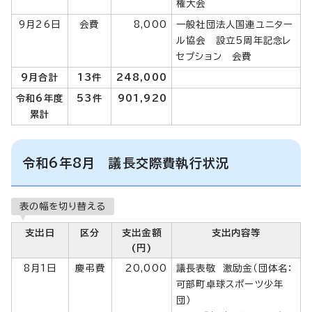
権大会
9月26日
会費
8,000
一般社団法人国連ユニター
ル協会 設立5周年記念レ
セプション 会費
9月合計
13件
248,000
令和6年度
53件
901,920
累計
令和6年8月 議長交際費執行状況
表の幅を切り替える
支出日
区分
支出金額
支出内容等
(円)
8月1日
慶弔費
20,000
議長表敬 激励金（団体名：
可部町卓球スポーツ少年
団）