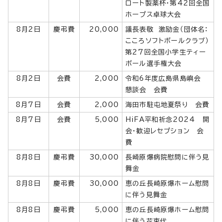
ロート製薬杯・第42回全国
ホープス卓球大会
8月2日
慶弔費
20,000
議長表敬 激励金（団体名：
こころソフトボールクラブ）
第27回全国小学生ティー
ボール選手権大会
8月2日
会費
2,000
令和6年度広島県島嶼会
懇談会 会費
8月7日
会費
2,000
海田市駐屯地夏祭り 会費
8月7日
会費
5,000
HiFA平和祈念2024 開
会・歓迎レセプション 会
費
8月8日
慶弔費
30,000
長崎原爆病院慰問に伴う見
舞金
8月8日
慶弔費
30,000
恵の丘長崎原爆ホーム慰問
に伴う見舞金
8月8日
慶弔費
5,000
恵の丘長崎原爆ホーム慰問
に伴う花束代