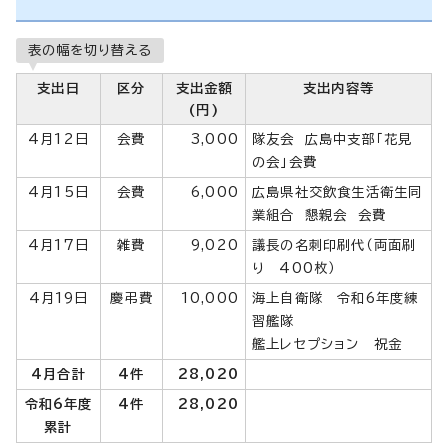
表の幅を切り替える
支出日
区分
支出金額
支出内容等
(円)
4月12日
会費
3,000
隊友会 広島中支部「花見
の会」会費
4月15日
会費
6,000
広島県社交飲食生活衛生同
業組合 懇親会 会費
4月17日
雑費
9,020
議長の名刺印刷代（両面刷
り 400枚）
4月19日
慶弔費
10,000
海上自衛隊 令和6年度練
習艦隊
艦上レセプション 祝金
4月合計
4件
28,020
令和6年度
4件
28,020
累計