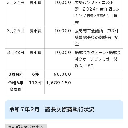
3月24日
慶弔費
10,000
広島市ソフトテニス連
盟 2024年度年間ラン
キング表彰・懇親会 祝
金
3月25日
慶弔費
10,000
広島商工会議所 第8回
議員総会後の懇談会 祝
金
3月28日
慶弔費
10,000
株式会社クオーレ・株式会
社クオーレプレミオ 懇
親会 祝金
3月合計
6件
90,000
令和6年
113件
1,689,150
度累計
令和7年2月 議長交際費執行状況
表の幅を切り替える