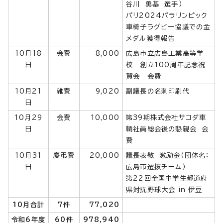
谷川 勇基 選手）
パリ2024パラリンピック
車椅子ラグビー協議での金
メダル獲得報告
10月18
会費
8,000
広島市立広島工業高等学
日
校 創立100周年記念祝
賀会 会費
10月21
雑費
9,020
副議長の名刺印刷代
日
10月29
会費
10,000
第39期株式会社サコダ車
日
輌社員総会後の懇親会 会
費
10月31
慶弔費
20,000
議長表敬 激励金（団体名：
日
広島市選抜チーム）
第22回全国中学生都道府
県対抗野球大会 in 伊豆
10月合計
7件
77,020
令和6年度
60件
978,940