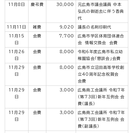
11月8日
慶弔費
30,000
元広島市議会議員 中本
弘氏の御逝去に伴う香典
代
11月11日
雑費
9,020
議長の名刺印刷代
11月15
会費
7,700
広島市学区体育団体連合
日
会 情報交換会 会費
11月26
会費
8,000
令和6年度広島市私立幼
日
稚園協会「懇談会」会費
11月29
会費
8,000
広島市立沼田高等学校創
日
立40周年記念祝賀会
会費
11月29
会費
3,000
広島商工会議所 令和7年
日
（第73回）新年互例会 会
費（議長）
11月29
会費
3,000
広島商工会議所 令和7年
日
（第73回）新年互例会 会
費（副議長）