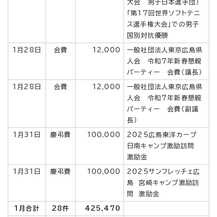
大会 男子日本選手団）
「第17回世界ソフトテニ
ス選手権大会」での男子
国別対抗優勝
1月28日
会費
12,000
一般社団法人東京広島県
人会 令和7年新春懇親
パーティー 会費（議長）
1月28日
会費
12,000
一般社団法人東京広島県
人会 令和7年新春懇親
パーティー 会費（副議
長）
1月31日
慶弔費
100,000
2025広島東洋カープ
日南キャンプ激励訪問
激励金
1月31日
慶弔費
100,000
2025サンフレッチェ広
島 宮崎キャンプ激励訪
問 激励金
1月合計
28件
425,470