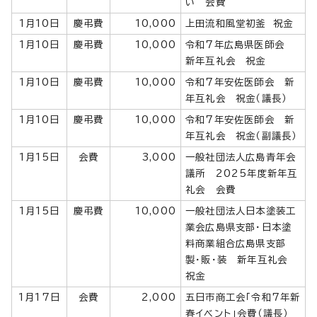
い 会費
1月10日
慶弔費
10,000
上田流和風堂初釜 祝金
1月10日
慶弔費
10,000
令和7年広島県医師会
新年互礼会 祝金
1月10日
慶弔費
10,000
令和7年安佐医師会 新
年互礼会 祝金（議長）
1月10日
慶弔費
10,000
令和7年安佐医師会 新
年互礼会 祝金（副議長）
1月15日
会費
3,000
一般社団法人広島青年会
議所 2025年度新年互
礼会 会費
1月15日
慶弔費
10,000
一般社団法人日本塗装工
業会広島県支部・日本塗
料商業組合広島県支部
製・販・装 新年互礼会
祝金
1月17日
会費
2,000
五日市商工会「令和7年新
春イベント」会費（議長）