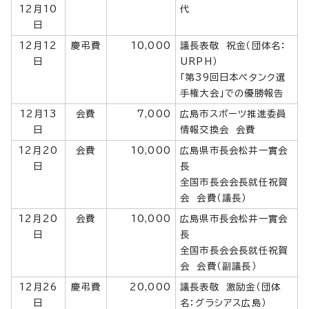
12月10
代
日
12月12
慶弔費
10,000
議長表敬 祝金（団体名：
日
URPH）
「第39回日本ペタンク選
手権大会」での優勝報告
12月13
会費
7,000
広島市スポーツ推進委員
日
情報交換会 会費
12月20
会費
10,000
広島県市長会松井一實会
日
長
全国市長会会長就任祝賀
会 会費（議長）
12月20
会費
10,000
広島県市長会松井一實会
日
長
全国市長会会長就任祝賀
会 会費（副議長）
12月26
慶弔費
20,000
議長表敬 激励金（団体
日
名：グラシアス広島）