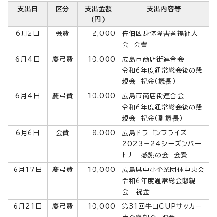
支出日
区分
支出金額
支出内容等
(円)
6月2日
会費
2,000
佐伯区身体障害者福祉大
会 会費
6月4日
慶弔費
10,000
広島市商店街連合会
令和6年度通常総会後の懇
親会 祝金（議長）
6月4日
慶弔費
10,000
広島市商店街連合会
令和6年度通常総会後の懇
親会 祝金（副議長）
6月6日
会費
8,000
広島ドラゴンフライズ
2023－24シーズンパー
トナー感謝の会 会費
6月17日
慶弔費
10,000
広島県中小企業団体中央会
令和6年度通常総会懇親
会 祝金
6月21日
慶弔費
10,000
第31回牛田CUPサッカー