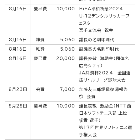
8月16日
慶弔費
10,000
HiFA平和祈念2024
U-12デンタルサッカーフ
ェスタ
選手交流会 祝金
8月16日
雑費
5,060
議長の名刺印刷代
8月16日
雑費
5,060
副議長の名刺印刷代
8月16日
慶弔費
20,000
議長表敬 激励金（団体名：
広島シティ）
JA共済杯2024 全国選
抜リトルリーグ野球大会
8月23日
会費
7,000
加藤友三郎銅像復帰報告
祭 会費
8月28日
慶弔費
10,000
議長表敬 激励金（NTT西
日本ソフトテニス部 上松
俊貴 選手）
第17回世界ソフトテニス選
手権大会