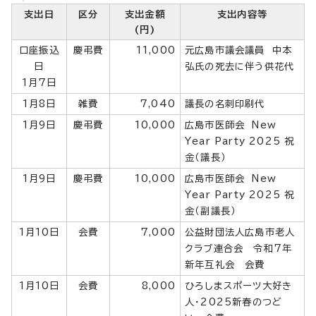
支出日
区分
支出金額
支出内容等
(円)
口座振込
慶弔費
11,000
元広島市議会議員 中本
日
弘氏の死去に伴う供花代
1月7日
1月8日
雑費
7,040
議長の名刺印刷代
1月9日
慶弔費
10,000
広島市医師会 New
Year Party 2025 祝
金（議長）
1月9日
慶弔費
10,000
広島市医師会 New
Year Party 2025 祝
金（副議長）
1月10日
会費
7,000
公益財団法人広島市老人
クラブ連合会 令和7年
新年互礼会 会費
1月10日
会費
8,000
ひろしまスポーツ大好き
人・2025新春のつど