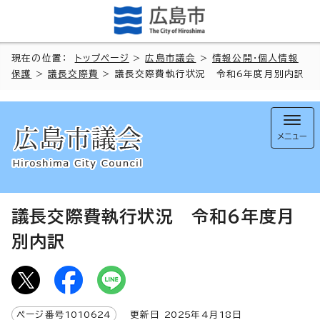
現在の位置：
トップページ
>
広島市議会
>
情報公開・個人情報
保護
>
議長交際費
> 議長交際費執行状況 令和6年度月別内訳
メニュー
議長交際費執行状況 令和6年度月
別内訳
ページ番号
1010624
更新日
2025
年4月
18
日