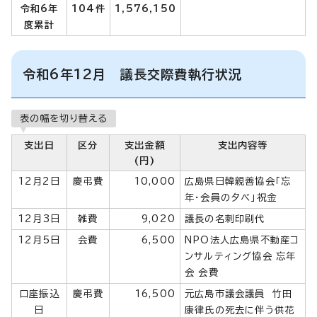
令和6年
104件
1,576,150
度累計
令和6年12月 議長交際費執行状況
表の幅を切り替える
支出日
区分
支出金額
支出内容等
(円)
12月2日
慶弔費
10,000
広島県日韓親善協会「忘
年・会員の夕べ」祝金
12月3日
雑費
9,020
議長の名刺印刷代
12月5日
会費
6,500
NPO法人広島県不動産コ
ンサルティング協会 忘年
会 会費
口座振込
慶弔費
16,500
元広島市議会議員 竹田
日
康律氏の死去に伴う供花