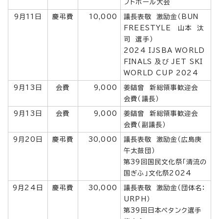
フトボール大会
9月11日
慶弔費
10,000
議長表敬 激励金（BUN
FREESTYLE 山本 汰
司 選手）
2024 IJSBA WORLD
FINALS 及び JET SKI
WORLD CUP 2024
9月13日
会費
9,000
姜鎬曾 新総領事歓迎会
会費（議長）
9月13日
会費
9,000
姜鎬曾 新総領事歓迎会
会費（副議長）
9月20日
慶弔費
30,000
議長表敬 激励金（広島庚
午太鼓団）
第39回国民文化祭「清流の
国ぎふ」文化祭2024
9月24日
慶弔費
30,000
議長表敬 激励金（団体名：
URPH）
第39回日本ペタンク選手