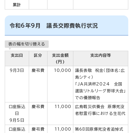
累計
令和6年9月 議長交際費執行状況
表の幅を切り替える
支出日
区分
支出金額
支出内容等
(円)
9月3日
慶弔費
10,000
議長表敬 祝金（団体名：広
島シティ）
「JA共済杯2024 全国
選抜リトルリーグ野球大会」
での優勝報告
口座振込
慶弔費
11,000
広島戦災供養会 原爆死没
日
者慰霊行事における生花代
9月5日
口座振込
慶弔費
11,000
第68回原爆死没者追悼式