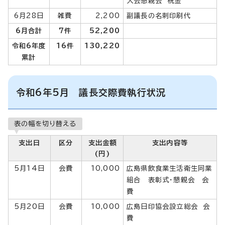
大会懇親会 祝金
6月28日
雑費
2,200
副議長の名刺印刷代
6月合計
7件
52,200
令和6年度
16件
130,220
累計
令和6年5月 議長交際費執行状況
表の幅を切り替える
支出日
区分
支出金額
支出内容等
(円)
5月14日
会費
10,000
広島県飲食業生活衛生同業
組合 表彰式・懇親会 会
費
5月20日
会費
10,000
広島日印協会設立総会 会
費