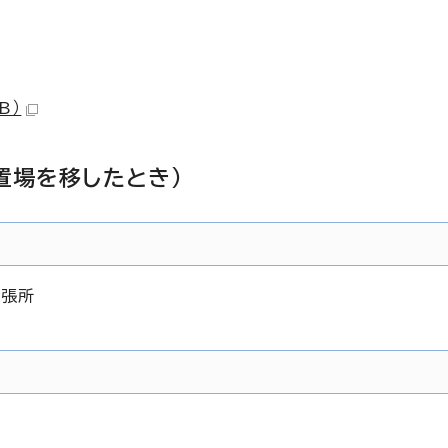
B）
置場を移したとき)
出張所