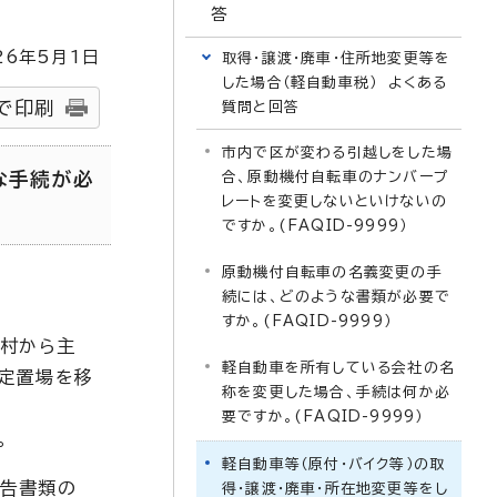
答
26
年5月1日
取得・譲渡・廃車・住所地変更等を
した場合（軽自動車税） よくある
で印刷
質問と回答
市内で区が変わる引越しをした場
な手続が必
合、原動機付自転車のナンバープ
レートを変更しないといけないの
ですか。(FAQID-9999）
原動機付自転車の名義変更の手
続には、どのような書類が必要で
すか。(FAQID-9999）
町村から主
軽自動車を所有している会社の名
る定置場を移
称を変更した場合、手続は何か必
要ですか。(FAQID-9999）
。
軽自動車等（原付・バイク等）の取
申告書類の
得・譲渡・廃車・所在地変更等をし