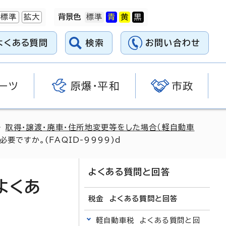
標準
拡大
背景色
よくある質問
検索
お問い合わせ
ーツ
原爆・平和
市政
>
取得・譲渡・廃車・住所地変更等をした場合（軽自動車
ですか。(FAQID-9999)d
よくある質問と回答
よくあ
税金 よくある質問と回答
軽自動車税 よくある質問と回