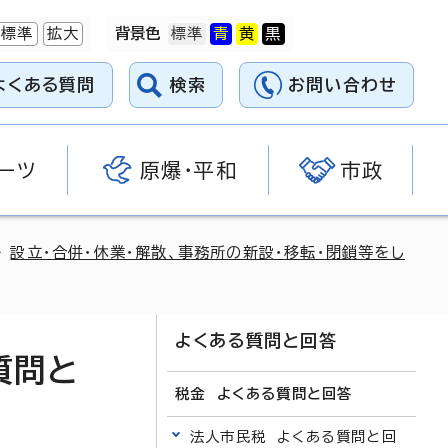
標準
拡大
背景色
よくある質問
検索
お問い合わせ
ーツ
原爆・平和
市政
>
設立・合併・休業・解散、事務所の新設・移転・閉鎖等をし
よくある質問と回答
質問と
税金 よくある質問と回答
法人市民税 よくある質問と回