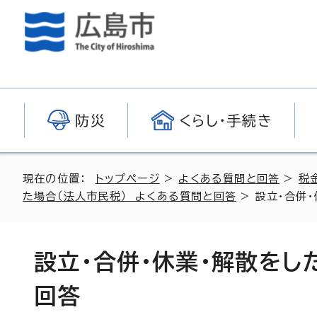
防災
くらし・手続き
現在の位置：
トップページ
>
よくある質問と回答
>
税
た場合（法人市民税） よくある質問と回答
> 設立・合併
設立・合併・休業・解散をし
回答