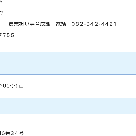
6
7
 農業担い手育成課 電話 082-842-4421
7755
部リンク）
目6番34号