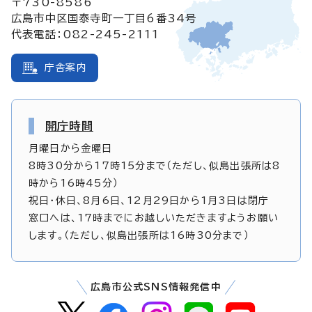
〒730-8586
広島市中区国泰寺町一丁目6番34号
代表電話：082-245-2111
庁舎案内
開庁時間
月曜日から金曜日
8時30分から17時15分まで（ただし、似島出張所は8
時から16時45分）
祝日・休日、8月6日、12月29日から1月3日は閉庁
窓口へは、17時までにお越しいただきますようお願い
します。（ただし、似島出張所は16時30分まで）
広島市公式SNS情報発信中