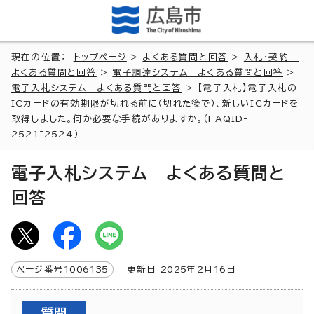
現在の位置：
トップページ
>
よくある質問と回答
>
入札・契約
よくある質問と回答
>
電子調達システム よくある質問と回答
>
電子入札システム よくある質問と回答
> 【電子入札】電子入札の
ICカードの有効期限が切れる前に（切れた後で）、新しいICカードを
取得しました。何か必要な手続がありますか。（FAQID-
2521~2524）
電子入札システム よくある質問と
回答
ページ番号
1006135
更新日
2025
年2月
16
日
質問