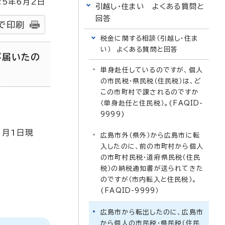
25
年6月2日
引越し・住まい よくある質問と
回答
で印刷
税金に関する相談（引越し・住ま
い） よくある質問と回答
が届いたの
単身赴任しているのですが、個人
の市民税・県民税（住民税）は、ど
この市町村で課されるのですか
（単身赴任と住民税）。(FAQID-
9999)
1月1日現
広島市外（県外）から広島市に転
入したのに、前の市町村から個人
の市町村民税・道府県民税（住民
税）の納税通知書が送られてきた
のですが（市内転入と住民税）。
(FAQID-9999）
広島市から転出したのに、広島市
から個人の市民税・県民税（住民