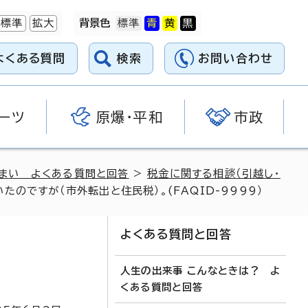
標準
拡大
背景色
よくある質問
検索
お問い合わせ
ーツ
原爆・平和
市政
住まい よくある質問と回答
>
税金に関する相談（引越し・
のですが（市外転出と住民税）。(FAQID-9999）
よくある質問と回答
人生の出来事 こんなときは？ よ
くある質問と回答